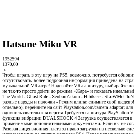
Hatsune Miku VR
1952594
1370,00
р.
Чтобы играть в эту игру на PS5, возможно, потребуется обнов
отсутствовать. Более подробная информация приведена на стра
музыкальной VR-игре! Надевайте VR-гарнитуру, выбирайте пе
не так-то просто дойти до режима «Жара» и показать идеальный р
The World - Ghost Rule - SenbonZakura - Hibikase - SLoWMoT
разные наряды и палочки - Режим клипа: снимите свой шедевр!
отдельно); перейдите на сайт Playstation.com/camera-adapto
однопользовательская версия Требуется гарнитура PlayStation
функция вибрации DUALSHOCK 4 Загрузка осуществляется в со
применимыми дополнительными документами. Если вы не согл
Разовая лицензионная плата за право загрузки на несколько си