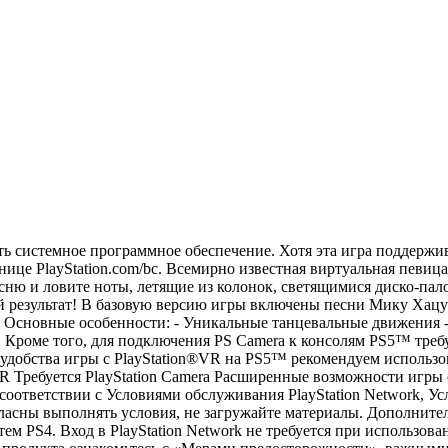
ить системное программное обеспечение. Хотя эта игра поддержи
нице PlayStation.com/bc. Всемирно известная виртуальная певиц
сню и ловите ноты, летящие из колонок, светящимися диско-па
езультат! В базовую версию игры включены песни Мику Хацунэ: - S
IoN Основные особенности: - Уникальные танцевальные движения
 Кроме того, для подключения PS Camera к консолям PS5™ требуе
r; для удобства игры с PlayStation®VR на PS5™ рекомендуем ис
 VR Требуется PlayStation Camera Расширенные возможности игры
ответствии с Условиями обслуживания PlayStation Network, У
асны выполнять условия, не загружайте материалы. Дополнител
стем PS4. Вход в PlayStation Network не требуется при использо