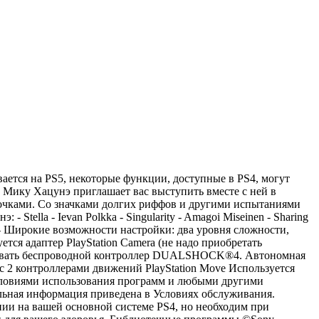
вается на PS5, некоторые функции, доступные в PS4, могут
а Мику Хацунэ приглашает вас выступить вместе с ней в
лочками. Со значками долгих риффов и другими испытаниями
tella - Ievan Polkka - Singularity - Amagoi Miseinen - Sharing
 - Широкие возможности настройки: два уровня сложности,
тся адаптер PlayStation Camera (не надо приобретать
пользовать беспроводной контроллер DUALSHOCK®4. Автономная
 с 2 контроллерами движений PlayStation Move Используется
словиями использования программ и любыми другими
ьная информация приведена в Условиях обслуживания.
вании на вашей основной системе PS4, но необходим при