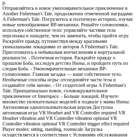
р.
Отправляйтесь в новое умопомрачительное приключение в
Another Fisherman's Tale, продолжении отмеченной наградами
A Fisherman's Tale. Погрузитесь в поэтичную историю, изучая
новые невообразимые ВР-механики. Решайте головоломки,
используя собственное тело: управляйте частями тела
персонажа и находите, чем их заменить, чтобы пройти игру.
Раскройте правду, путешествуя между красивыми
уникальными локациями от авторов A Fisherman's Tale.
Приготовьтесь к небывалым впечатлениям в виртуальной
реальности. - Поэтичная история. Раскройте правду о
прошлом Боба, исследуя детство Нины, и пройдите путь по
следам Боба. - Умопомрачительные механики ВР-
головоломки. Главная загадка — ваше собственное тело.
Необычные способы игры: отсоединяйте части тела и
создавайте себя заново. - От создателей игры A Fisherman's
Tale. Принципиально новое, головокружительное
приключение от Innerspace. - Больше локаций. Изучите
множество увлекательных моделей в подвале у мамы Нины.
Автономная однопользовательская версия Доступна
автономная игра VR Headset and VR Controller required VR
Headset vibration and VR Controller vibration optional VR
Controller vibration optional VR Controller trigger effect required
Player modes: sitting, standing, roomscale Загрузка
осуществляется в соответствии с Условиями обслуживания