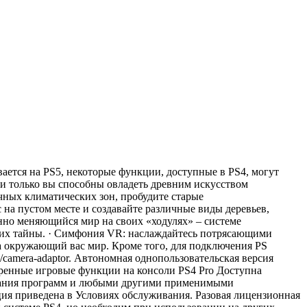
вается на PS5, некоторые функции, доступные в PS4, могут
 и только вы способны овладеть древним искусством
чных климатических зон, пробудите старые
на пустом месте и создавайте различные виды деревьев,
янно меняющийся мир на своих «ходулях» – системе
е их тайны. · Симфония VR: наслаждайтесь потрясающими
а окружающий вас мир. Кроме того, для подключения PS
m/camera-adaptor. Автономная однопользовательская версия
сширенные игровые функции на консоли PS4 Pro Доступна
зования программ и любыми другими применимыми
ия приведена в Условиях обслуживания. Разовая лицензионная