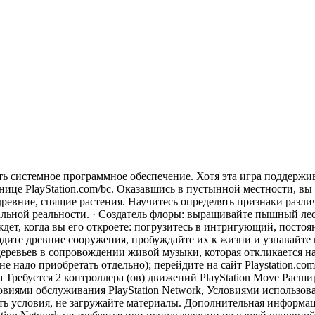
ить системное программное обеспечение. Хотя эта игра поддержи
нице PlayStation.com/bc. Оказавшись в пустынной местности, вы
ревние, спящие растения. Научитесь определять признаки разли
льной реальности. · Создатель флоры: выращивайте пышный лес 
дет, когда вы его откроете: погрузитесь в интригующий, посто
одите древние сооружения, пробуждайте их к жизни и узнавайт
еревьев в сопровождении живой музыки, которая откликается н
не надо приобретать отдельно); перейдите на сайт Playstation.co
era Требуется 2 контроллера (ов) движений PlayStation Move Ра
Условиями обслуживания PlayStation Network, Условиями исполь
ь условия, не загружайте материалы. Дополнительная информац