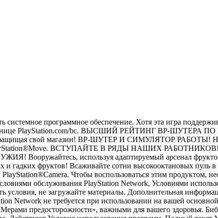
ить системное программное обеспечение. Хотя эта игра поддержи
 странице PlayStation.com/bc. ВЫСШИЙ РЕЙТИНГ ВР-ШУТЕРА П
ов, защищая свой магазин! ВР-ШУТЕР И СИМУЛЯТОР РАБОТЫ! Но
 PlayStation®Move. ВСТУПАЙТЕ В РЯДЫ НАШИХ РАБОТНИКОВ! П
ИЯ! Вооружайтесь, используя адаптируемый арсенал фруктоб
их фруктов! Всаживайте сотни высокооктановых пуль в соч
 PlayStation®Camera. Чтобы воспользоваться этим продуктом, н
с Условиями обслуживания PlayStation Network, Условиями исп
ь условия, не загружайте материалы. Дополнительная информац
Station Network не требуется при использовании на вашей основн
«Мерами предосторожности», важными для вашего здоровья. Библи