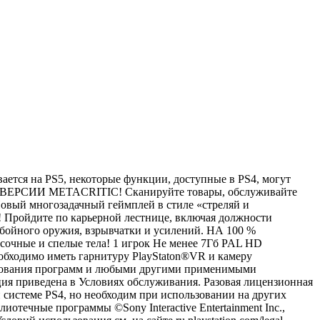
вается на PS5, некоторые функции, доступные в PS4, могут
О ВЕРСИИ METACRITIC! Сканируйте товары, обслуживайте
вый многозадачный геймплей в стиле «стреляй и
ройдите по карьерной лестнице, включая должности
ойного оружия, взрывчатки и усилений. НА 100 %
ные и спелые тела! 1 игрок Не менее 7Гб PAL HD
еобходимо иметь гарнитуру PlayStaton®VR и камеру
ользования программ и любыми другими применимыми
ия приведена в Условиях обслуживания. Разовая лицензионная
ой системе PS4, но необходим при использовании на других
отечные программы ©Sony Interactive Entertainment Inc.,