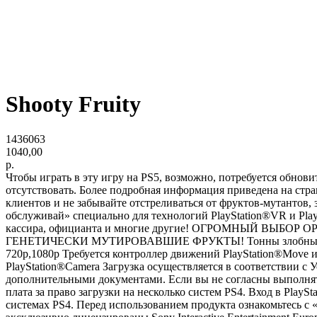
Shooty Fruity
1436063
1040,00
р.
Чтобы играть в эту игру на PS5, возможно, потребуется обнов
отсутствовать. Более подробная информация приведена на
клиентов и не забывайте отстреливаться от фруктов-мутант
обслуживай» специально для технологий PlayStation®VR и
кассира, официанта и многие другие! ОГРОМНЫЙ ВЫБОР ОРУЖ
ГЕНЕТИЧЕСКИ МУТИРОВАВШИЕ ФРУКТЫ! Тонны злобных и гадк
720p,1080p Требуется контроллер движений PlayStation®Move и
PlayStation®Camera Загрузка осуществляется в соответствии 
дополнительными документами. Если вы не согласны выполнят
плата за право загрузки на несколько систем PS4. Вход в Play
системах PS4. Перед использованием продукта ознакомьтесь с 