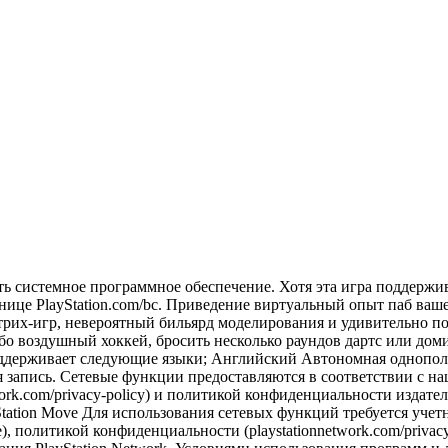
ить системное программное обеспечение. Хотя эта игра поддержи
нице PlayStation.com/bc. Приведение виртуальный опыт паб ваш
трих-игр, невероятный бильярд моделирования и удивительно п
ибо воздушный хоккей, бросить несколько раундов дартс или дом
ддерживает следующие языки; Английский Автономная однопольз
 запись. Сетевые функции предоставляются в соответствии с наш
ork.com/privacy-policy) и политикой конфиденциальности издател
yStation Move Для использования сетевых функций требуется уче
ce), политикой конфиденциальности (playstationnetwork.com/priva