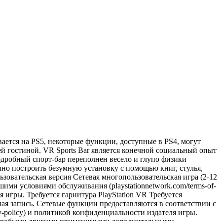
вается на PS5, некоторые функции, доступные в PS4, могут
ей гостиной. VR Sports Bar является конечной социальный опыт
одробный спорт-бар переполнен весело и глупо физики
ино построить безумную установку с помощью книг, стулья,
овательская версия Сетевая многопользовательская игра (2-12
ими условиями обслуживания (playstationnetwork.com/terms-of-
я игры. Требуется гарнитура PlayStation VR Требуется
тная запись. Сетевые функции предоставляются в соответствии с
cy-policy) и политикой конфиденциальности издателя игры.