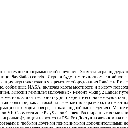
ить системное программное обеспечение. Хотя эта игра поддержи
нице PlayStation.com/bc. Игроки будут иметь полномасштабное 
цепция игры заключается в ремонте оборудования Lander и Rov
ые, собранные NASA, включая карты местности и высоту поверх
истичен. Миссии геймплея включены; • Ремонт Viking 2 Lander 
сное место вдали от песчаной бури и верните его на базовую ст
й же большой, как автомобиль компактного размера, но имеет н
мацию о каждом ровере, а также подробные сведения о Марсе 
tion VR Совместимо с PlayStation Camera Расширенные возможно
ровые функции на консоли PS4 Pro Доступна автономная игра 
 программ и любыми другими применимыми дополнительными док