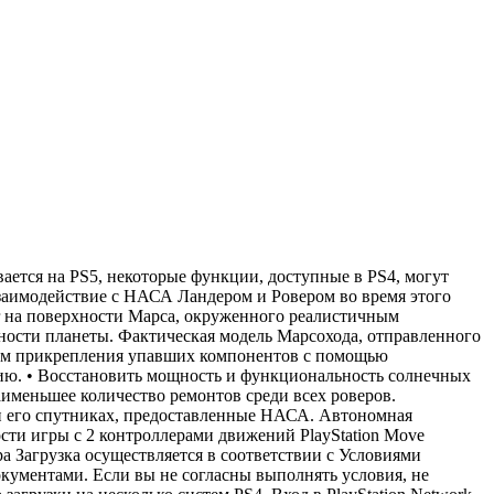
вается на PS5, некоторые функции, доступные в PS4, могут
взаимодействие с НАСА Ландером и Ровером во время этого
er на поверхности Марса, окруженного реалистичным
ности планеты. Фактическая модель Марсохода, отправленного
путем прикрепления упавших компонентов с помощью
анцию. • Восстановить мощность и функциональность солнечных
аименьшее количество ремонтов среди всех роверов.
и его спутниках, предоставленные НАСА. Автономная
сти игры с 2 контроллерами движений PlayStation Move
Загрузка осуществляется в соответствии с Условиями
ументами. Если вы не согласны выполнять условия, не