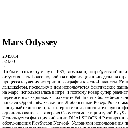
Mars Odyssey
2045014
523,00
р.
Чтобы играть в эту игру на PS5, возможно, потребуется обнов
отсутствовать. Более подробная информация приведена на стра
процесса изучения истории и географии красной планеты. Кон
ландшафтом, поскольку в нем используются фактические данн
на Марс, использовалась в игре, и поэтому Ровер супер реал
переносного сварщика. • Подведите Pathfinder в более безопа
панелей Opportunity. • Оживите Любопытный Ровер. Ровер тако
Послушайте историю, характеристики и дополнительную инфор
однопользовательская версия Совместимо с гарнитурой PlaySta
Используется функция вибрации DUALSHOCK 4 Расширенные иг
обслуживания PlayStation Network, Условиями использования