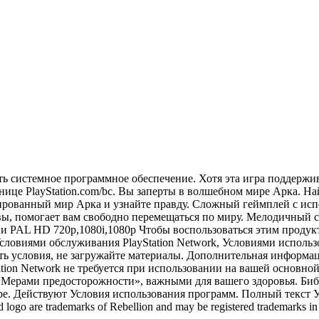
ить системное программное обеспечение. Хотя эта игра поддержи
ице PlayStation.com/bc. Вы заперты в волшебном мире Арка. Найд
лированный мир Арка и узнайте правду. Сложный геймплей с исп
ы, помогает вам свободно перемещаться по миру. Мелодичный сау
AL HD 720p,1080i,1080p Чтобы воспользоваться этим продукто
с Условиями обслуживания PlayStation Network, Условиями исп
ь условия, не загружайте материалы. Дополнительная информац
Station Network не требуется при использовании на вашей основн
«Мерами предосторожности», важными для вашего здоровья. Библи
pe. Действуют Условия использования программ. Полный текст Усл
ogo are trademarks of Rebellion and may be registered trademarks in ce