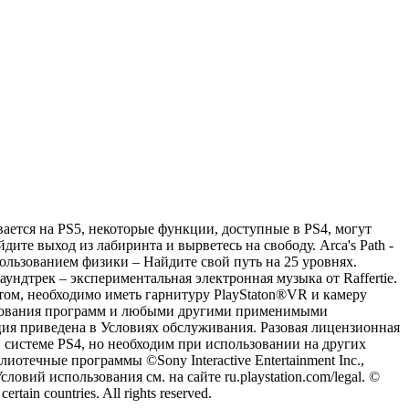
вается на PS5, некоторые функции, доступные в PS4, могут
ите выход из лабиринта и вырветесь на свободу. Arca's Path -
ользованием физики – Найдите свой путь на 25 уровнях.
ндтрек – экспериментальная электронная музыка от Raffertie.
м, необходимо иметь гарнитуру PlayStaton®VR и камеру
ользования программ и любыми другими применимыми
ия приведена в Условиях обслуживания. Разовая лицензионная
ой системе PS4, но необходим при использовании на других
отечные программы ©Sony Interactive Entertainment Inc.,
овий использования см. на сайте ru.playstation.com/legal. ©
rtain countries. All rights reserved.