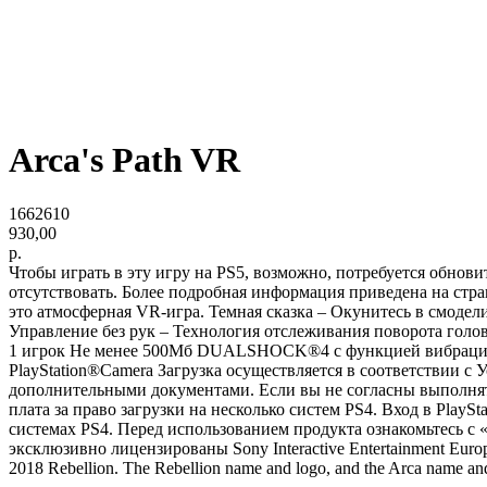
Arca's Path VR
1662610
930,00
р.
Чтобы играть в эту игру на PS5, возможно, потребуется обнов
отсутствовать. Более подробная информация приведена на стран
это атмосферная VR-игра. Темная сказка – Окунитесь в смоде
Управление без рук – Технология отслеживания поворота голов
1 игрок Не менее 500Мб DUALSHOCK®4 с функцией вибрации P
PlayStation®Camera Загрузка осуществляется в соответствии 
дополнительными документами. Если вы не согласны выполнят
плата за право загрузки на несколько систем PS4. Вход в Play
системах PS4. Перед использованием продукта ознакомьтесь с 
эксклюзивно лицензированы Sony Interactive Entertainment Euro
2018 Rebellion. The Rebellion name and logo, and the Arca name and l