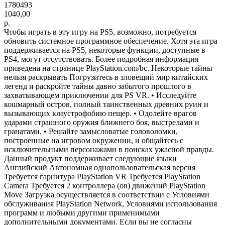
1780493
1040,00
р.
Чтобы играть в эту игру на PS5, возможно, потребуется
обновить системное программное обеспечение. Хотя эта игра
поддерживается на PS5, некоторые функции, доступные в
PS4, могут отсутствовать. Более подробная информация
приведена на странице PlayStation.com/bc. Некоторые тайны
нельзя раскрывать Погрузитесь в зловещий мир китайских
легенд и раскройте тайны давно забытого прошлого в
захватывающем приключении для PS VR. • Исследуйте
кошмарный остров, полный таинственных древних руин и
вызывающих клаустрофобию пещер. • Одолейте врагов
ударами страшного оружия ближнего боя, выстрелами и
гранатами. • Решайте замысловатые головоломки,
построенные на игровом окружении, и общайтесь с
исключительными персонажами в поисках ужасной правды.
Данный продукт поддерживает следующие языки
Английский Автономная однопользовательская версия
Требуется гарнитура PlayStation VR Требуется PlayStation
Camera Требуется 2 контроллера (ов) движений PlayStation
Move Загрузка осуществляется в соответствии с Условиями
обслуживания PlayStation Network, Условиями использования
программ и любыми другими применимыми
дополнительными документами. Если вы не согласны