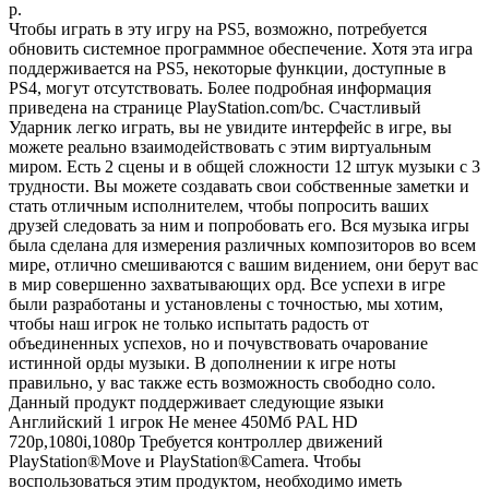
р.
Чтобы играть в эту игру на PS5, возможно, потребуется
обновить системное программное обеспечение. Хотя эта игра
поддерживается на PS5, некоторые функции, доступные в
PS4, могут отсутствовать. Более подробная информация
приведена на странице PlayStation.com/bc. Счастливый
Ударник легко играть, вы не увидите интерфейс в игре, вы
можете реально взаимодействовать с этим виртуальным
миром. Есть 2 сцены и в общей сложности 12 штук музыки с 3
трудности. Вы можете создавать свои собственные заметки и
стать отличным исполнителем, чтобы попросить ваших
друзей следовать за ним и попробовать его. Вся музыка игры
была сделана для измерения различных композиторов во всем
мире, отлично смешиваются с вашим видением, они берут вас
в мир совершенно захватывающих орд. Все успехи в игре
были разработаны и установлены с точностью, мы хотим,
чтобы наш игрок не только испытать радость от
объединенных успехов, но и почувствовать очарование
истинной орды музыки. В дополнении к игре ноты
правильно, у вас также есть возможность свободно соло.
Данный продукт поддерживает следующие языки
Английский 1 игрок Не менее 450Мб PAL HD
720p,1080i,1080p Требуется контроллер движений
PlayStation®Move и PlayStation®Camera. Чтобы
воспользоваться этим продуктом, необходимо иметь