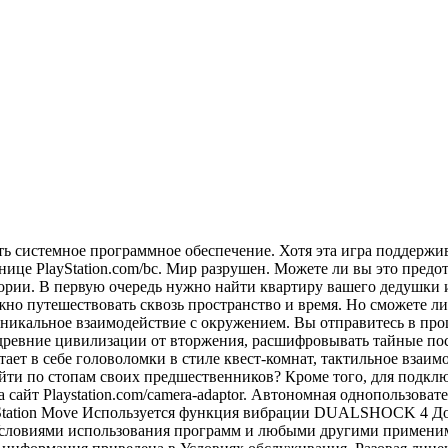
ить системное программное обеспечение. Хотя эта игра поддержи
анице PlayStation.com/bc. Мир разрушен. Можете ли вы это пре
тории. В первую очередь нужно найти квартиру вашего дедушки 
но путешествовать сквозь пространство и время. Но сможете л
уникальное взаимодействие с окружением. Вы отправитесь в пр
ревние цивилизации от вторжения, расшифровывать тайные посл
етает в себе головоломки в стиле квест-комнат, тактильное вза
ойти по стопам своих предшественников? Кроме того, для подкл
а сайт Playstation.com/camera-adaptor. Автономная однопользоват
layStation Move Используется функция вибрации DUALSHOCK 4 До
, Условиями использования программ и любыми другими примен