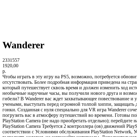
Wanderer
2331557
1920,00
р.
Чтобы играть в эту игру на PS5, возможно, потребуется обнов
отсутствовать. Более подробная информация приведена на стр
который путешествует сквозь время и должен изменить ход ис
необычные наручные часы, вы получили нового друга и возмож
гибели? В Wanderer вас ждет захватывающее повествование и 
учеными, выступать перед огромной толпой хиппи, защищать д
гонки. Созданная с нуля специально для VR игра Wanderer соч
погрузить вас в атмосферу путешествий во времени. Готовы п
PlayStation Camera (не надо приобретать отдельно); перейдите н
PlayStation Camera Требуется 2 контроллера (ов) движений P
соответствии с Условиями обслуживания PlayStation Network