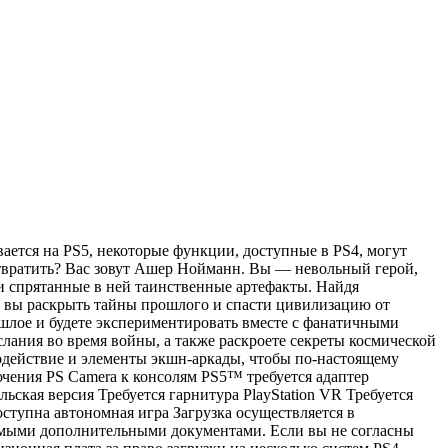
вается на PS5, некоторые функции, доступные в PS4, могут
дотвратить? Вас зовут Ашер Нойманн. Вы — невольный герой,
и спрятанные в ней таинственные артефакты. Найдя
и вы раскрыть тайны прошлого и спасти цивилизацию от
ошлое и будете экспериментировать вместе с фанатичными
ания во время войны, а также раскроете секреты космической
имодействие и элементы экшн-аркады, чтобы по-настоящему
ючения PS Camera к консолям PS5™ требуется адаптер
ельская версия Требуется гарнитура PlayStation VR Требуется
ступна автономная игра Загрузка осуществляется в
имыми дополнительными документами. Если вы не согласны