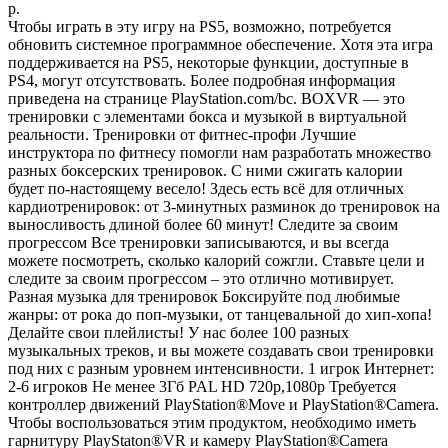
р.
Чтобы играть в эту игру на PS5, возможно, потребуется
обновить системное программное обеспечение. Хотя эта игра
поддерживается на PS5, некоторые функции, доступные в
PS4, могут отсутствовать. Более подробная информация
приведена на странице PlayStation.com/bc. BOXVR — это
тренировки с элементами бокса и музыкой в виртуальной
реальности. Тренировки от фитнес-профи Лучшие
инструктора по фитнесу помогли нам разработать множество
разных боксерских тренировок. С ними сжигать калории
будет по-настоящему весело! Здесь есть всё для отличных
кардиотренировок: от 3-минутных разминок до тренировок на
выносливость длиной более 60 минут! Следите за своим
прогрессом Все тренировки записываются, и вы всегда
можете посмотреть, сколько калорий сожгли. Ставьте цели и
следите за своим прогрессом – это отлично мотивирует.
Разная музыка для тренировок Боксируйте под любимые
жанры: от рока до поп-музыки, от танцевальной до хип-хопа!
Делайте свои плейлисты! У нас более 100 разных
музыкальных треков, и вы можете создавать свои тренировки
под них с разным уровнем интенсивности. 1 игрок Интернет:
2-6 игроков Не менее 3Гб PAL HD 720p,1080p Требуется
контроллер движений PlayStation®Move и PlayStation®Camera.
Чтобы воспользоваться этим продуктом, необходимо иметь
гарнитуру PlayStaton®VR и камеру PlayStation®Camera