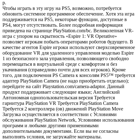
р.
Чтобы играть в эту игру на PS5, возможно, потребуется
обновить системное программное обеспечение. Хотя эта игра
поддерживается на PS5, некоторые функции, доступные в
PS4, могут отсутствовать. Более подробная информация
приведена на странице PlayStation.com/bc. Великолепная VR-
игра с упором на скрытность «Espire 1: VR Operative»
позволяет игрокам побыть операторами роботов будущего. В
качестве агентов Espire игроки используют сверхсовременное
оборудование VR для удаленного управления моделью Espire
1 из безопасного зала управления, позволяющего свободно
перемещаться в виртуальной среде с комфортом и без
укачивания (справедливо почти для всех игроков). Кроме
того, для подключения PS Camera к консолям PS5™ требуется
адаптер PlayStation Camera (не надо приобретать отдельно);
перейдите на сайт Playstation.com/camera-adaptor. Данный
продукт поддерживает следующие языки; Английский
Автономная однопользовательская версия Требуется
гарнитура PlayStation VR Требуется PlayStation Camera
Требуется 2 контроллера (ов) движений PlayStation Move
Загрузка осуществляется в соответствии с Условиями
обслуживания PlayStation Network, Условиями использования
программ и любыми другими применимыми
дополнительными документами. Если вы не согласны
выполнять условия, не загружайте материалы.