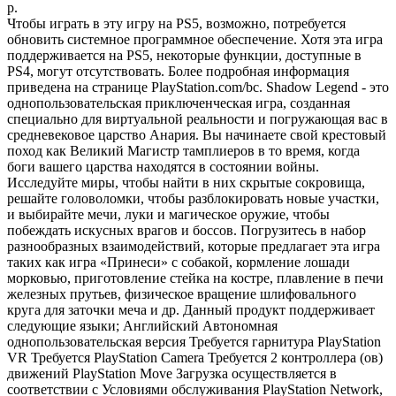
р.
Чтобы играть в эту игру на PS5, возможно, потребуется
обновить системное программное обеспечение. Хотя эта игра
поддерживается на PS5, некоторые функции, доступные в
PS4, могут отсутствовать. Более подробная информация
приведена на странице PlayStation.com/bc. Shadow Legend - это
однопользовательская приключенческая игра, созданная
специально для виртуальной реальности и погружающая вас в
средневековое царство Анария. Вы начинаете свой крестовый
поход как Великий Магистр тамплиеров в то время, когда
боги вашего царства находятся в состоянии войны.
Исследуйте миры, чтобы найти в них скрытые сокровища,
решайте головоломки, чтобы разблокировать новые участки,
и выбирайте мечи, луки и магическое оружие, чтобы
побеждать искусных врагов и боссов. Погрузитесь в набор
разнообразных взаимодействий, которые предлагает эта игра
таких как игра «Принеси» с собакой, кормление лошади
морковью, приготовление стейка на костре, плавление в печи
железных прутьев, физическое вращение шлифовального
круга для заточки меча и др. Данный продукт поддерживает
следующие языки; Английский Автономная
однопользовательская версия Требуется гарнитура PlayStation
VR Требуется PlayStation Camera Требуется 2 контроллера (ов)
движений PlayStation Move Загрузка осуществляется в
соответствии с Условиями обслуживания PlayStation Network,