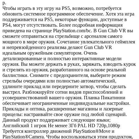
р.
Чтобы играть в эту игру на PS5, возможно, потребуется
обновить системное программное обеспечение. Хотя эта игра
поддерживается на PS5, некоторые функции, доступные в
PS4, могут отсутствовать. Более подробная информация
приведена на странице PlayStation.com/bc. В Gun Club VR вы
сможете отправиться на стрельбище с арсеналом самого
мощного в мире оружия. Сочетание увлекательного геймплея
и непревзойденного реализма делают Gun Club VR
идеальным оружейным симулятором. Очень
детализированные и полностью интерактивные модели
оружия. Вы можете держать в руках, заряжать, взводить курок
и стрелять из оружия, разработанного на основе реальной
баллистики. Снимите с предохранителя, выберите режим
стрельбы очередями или полностью автоматический,
удлините приклад или передерните затвор, чтобы сделать
выстрел. Разблокируйте сотни видов приспособлений и
усовершенствований вашего оружия. Планка Пикатинни
обеспечивает неограниченные индивидуальные настройки.
Приклады и оптика, расширенные магазины и лазерные
прицелы: настраивайте свое оружие под любой сценарий.
Данный продукт поддерживает следующие языки;
Английский 1 игрок Не менее 3Гб PAL HD 720p,1080p
Требуется контроллер движений PlayStation®Move и
PlayStation®Camera. Чтобы воспользоваться этим продуктом,