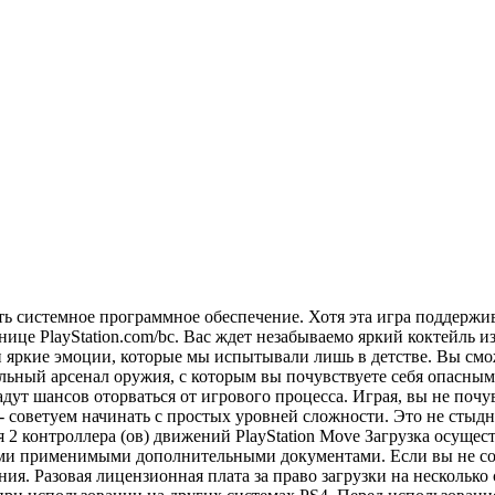
ить системное программное обеспечение. Хотя эта игра поддержи
ице PlayStation.com/bc. Вас ждет незабываемо яркий коктейль и
 яркие эмоции, которые мы испытывали лишь в детстве. Вы сможе
ельный арсенал оружия, с которым вы почувствуете себя опасны
адут шансов оторваться от игрового процесса. Играя, вы не поч
 советуем начинать с простых уровней сложности. Это не стыдн
ся 2 контроллера (ов) движений PlayStation Move Загрузка осущес
ми применимыми дополнительными документами. Если вы не сог
 Разовая лицензионная плата за право загрузки на несколько си