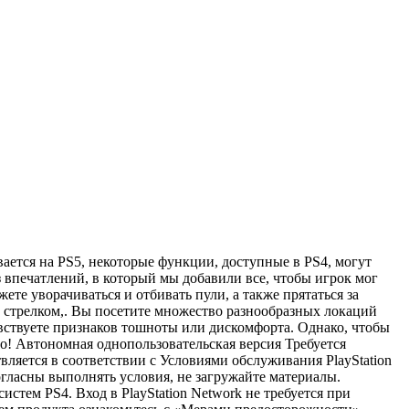
вается на PS5, некоторые функции, доступные в PS4, могут
з впечатлений, в который мы добавили все, чтобы игрок мог
те уворачиваться и отбивать пули, а также прятаться за
м стрелком,. Вы посетите множество разнообразных локаций
увствуете признаков тошноты или дискомфорта. Однако, чтобы
о! Автономная однопользовательская версия Требуется
твляется в соответствии с Условиями обслуживания PlayStation
ласны выполнять условия, не загружайте материалы.
стем PS4. Вход в PlayStation Network не требуется при