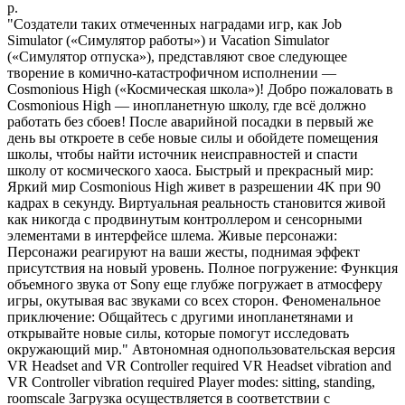
р.
"Создатели таких отмеченных наградами игр, как Job
Simulator («Симулятор работы») и Vacation Simulator
(«Симулятор отпуска»), представляют свое следующее
творение в комично-катастрофичном исполнении —
Cosmonious High («Космическая школа»)! Добро пожаловать в
Cosmonious High — инопланетную школу, где всё должно
работать без сбоев! После аварийной посадки в первый же
день вы откроете в себе новые силы и обойдете помещения
школы, чтобы найти источник неисправностей и спасти
школу от космического хаоса. Быстрый и прекрасный мир:
Яркий мир Cosmonious High живет в разрешении 4K при 90
кадрах в секунду. Виртуальная реальность становится живой
как никогда с продвинутым контроллером и сенсорными
элементами в интерфейсе шлема. Живые персонажи:
Персонажи реагируют на ваши жесты, поднимая эффект
присутствия на новый уровень. Полное погружение: Функция
объемного звука от Sony еще глубже погружает в атмосферу
игры, окутывая вас звуками со всех сторон. Феноменальное
приключение: Общайтесь с другими инопланетянами и
открывайте новые силы, которые помогут исследовать
окружающий мир." Автономная однопользовательская версия
VR Headset and VR Controller required VR Headset vibration and
VR Controller vibration required Player modes: sitting, standing,
roomscale Загрузка осуществляется в соответствии с