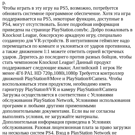
р.
Чтобы играть в эту игру на PS5, возможно, потребуется
обновить системное программное обеспечение. Хотя эта игра
поддерживается на PS5, некоторые функции, доступные в
PS4, могут отсутствовать. Более подробная информация
приведена на странице PlayStation.com/bc. Добро пожаловать в
Knockout League, боксерскую аркадную игру, специально
созданную для VR-устройств. В интуитивном геймплее надо
перемещаться по комнате и уклоняться от ударов противника,
а также движением 1:1 можете ответить серией встречных
ударов. Деритесь до последнего против разных бойцов, чтобы
стать чемпионом Knockout League! Данный продукт
поддерживает следующие языки; Английский 1 игрок Не
менее 4Гб PAL HD 720p,1080i,1080p Требуется контроллер
движений PlayStation®Move и PlayStation®Camera. Чтобы
воспользоваться этим продуктом, необходимо иметь
гарнитуру PlayStaton®VR и камеру PlayStation®Camera
Загрузка осуществляется в соответствии с Условиями
обслуживания PlayStation Network, Условиями использования
программ и любыми другими применимыми
дополнительными документами. Если вы не согласны
выполнять условия, не загружайте материалы.
Дополнительная информация приведена в Условиях
обслуживания. Разовая лицензионная плата за право загрузки
на несколько систем PS4. Вход в PlayStation Network не