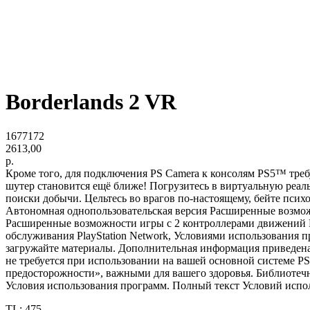
Borderlands 2 VR
1677172
2613,00
р.
Кроме того, для подключения PS Camera к консолям PS5™ требует
шутер становится ещё ближе! Погрузитесь в виртуальную реал
поиски добычи. Цельтесь во врагов по-настоящему, бейте псих
Автономная однопользовательская версия Расширенные возможно
Расширенные возможности игры с 2 контроллерами движений P
обслуживания PlayStation Network, Условиями использования
загружайте материалы. Дополнительная информация приведена в
не требуется при использовании на вашей основной системе PS
предосторожности», важными для вашего здоровья. Библиотечные
Условия использования программ. Полный текст Условий использо
TL: 475