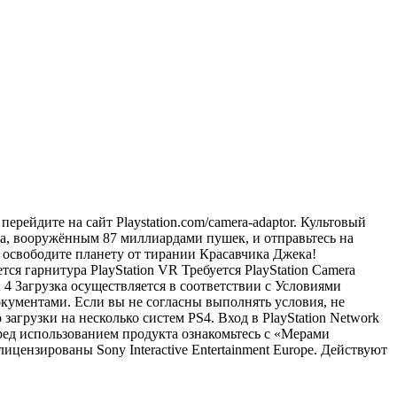
ерейдите на сайт Playstation.com/camera-adaptor. Культовый
ща, вооружённым 87 миллиардами пушек, и отправьтесь на
и освободите планету от тирании Красавчика Джека!
я гарнитура PlayStation VR Требуется PlayStation Camera
Загрузка осуществляется в соответствии с Условиями
ументами. Если вы не согласны выполнять условия, не
агрузки на несколько систем PS4. Вход в PlayStation Network
ред использованием продукта ознакомьтесь с «Мерами
ицензированы Sony Interactive Entertainment Europe. Действуют