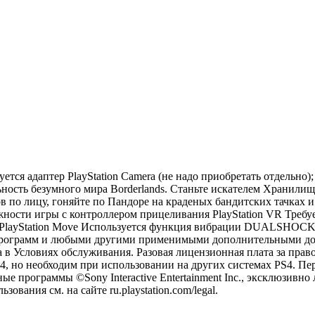
ся адаптер PlayStation Camera (не надо приобретать отдельно); п
ьность безумного мира Borderlands. Станьте искателем Хранили
ов по лицу, гоняйте по Пандоре на краденых бандитских тачках 
сти игры с контроллером прицеливания PlayStation VR Требуетс
layStation Move Используется функция вибрации DUALSHOCK 4 
 программ и любыми другими применимыми дополнительными док
 Условиях обслуживания. Разовая лицензионная плата за право з
4, но необходим при использовании на других системах PS4. Пе
 программы ©Sony Interactive Entertainment Inc., эксклюзивно л
вания см. на сайте ru.playstation.com/legal.