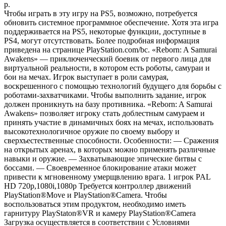
р.
Чтобы играть в эту игру на PS5, возможно, потребуется
обновить системное программное обеспечение. Хотя эта игра
поддерживается на PS5, некоторые функции, доступные в
PS4, могут отсутствовать. Более подробная информация
приведена на странице PlayStation.com/bc. «Reborn: A Samurai
Awakens» — приключенческий боевик от первого лица для
виртуальной реальности, в котором есть роботы, самураи и
бои на мечах. Игрок выступает в роли самурая,
воскрешенного с помощью технологий будущего для борьбы с
роботами-захватчиками. Чтобы выполнить задание, игрок
должен проникнуть на базу противника. «Reborn: A Samurai
Awakens» позволяет игроку стать доблестным самураем и
принять участие в динамичных боях на мечах, использовать
высокотехнологичное оружие по своему выбору и
сверхъестественные способности. Особенности: — Сражения
на открытых аренах, в которых можно применять различные
навыки и оружие. — Захватывающие эпические битвы с
боссами. — Своевременное блокирование атаки может
привести к мгновенному умерщвлению врага. 1 игрок PAL
HD 720p,1080i,1080p Требуется контроллер движений
PlayStation®Move и PlayStation®Camera. Чтобы
воспользоваться этим продуктом, необходимо иметь
гарнитуру PlayStaton®VR и камеру PlayStation®Camera
Загрузка осуществляется в соответствии с Условиями