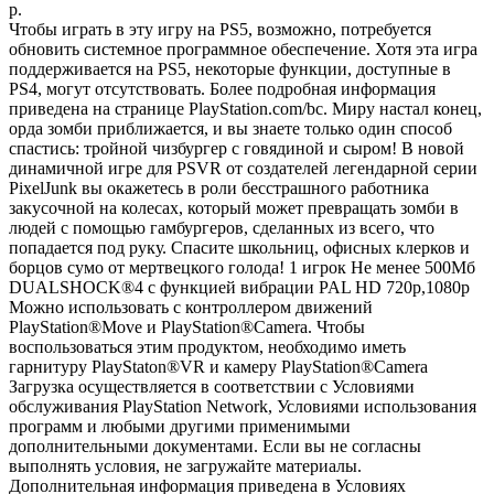
р.
Чтобы играть в эту игру на PS5, возможно, потребуется
обновить системное программное обеспечение. Хотя эта игра
поддерживается на PS5, некоторые функции, доступные в
PS4, могут отсутствовать. Более подробная информация
приведена на странице PlayStation.com/bc. Миру настал конец,
орда зомби приближается, и вы знаете только один способ
спастись: тройной чизбургер с говядиной и сыром! В новой
динамичной игре для PSVR от создателей легендарной серии
PixelJunk вы окажетесь в роли бесстрашного работника
закусочной на колесах, который может превращать зомби в
людей с помощью гамбургеров, сделанных из всего, что
попадается под руку. Спасите школьниц, офисных клерков и
борцов сумо от мертвецкого голода! 1 игрок Не менее 500Мб
DUALSHOCK®4 с функцией вибрации PAL HD 720p,1080p
Можно использовать с контроллером движений
PlayStation®Move и PlayStation®Camera. Чтобы
воспользоваться этим продуктом, необходимо иметь
гарнитуру PlayStaton®VR и камеру PlayStation®Camera
Загрузка осуществляется в соответствии с Условиями
обслуживания PlayStation Network, Условиями использования
программ и любыми другими применимыми
дополнительными документами. Если вы не согласны
выполнять условия, не загружайте материалы.
Дополнительная информация приведена в Условиях