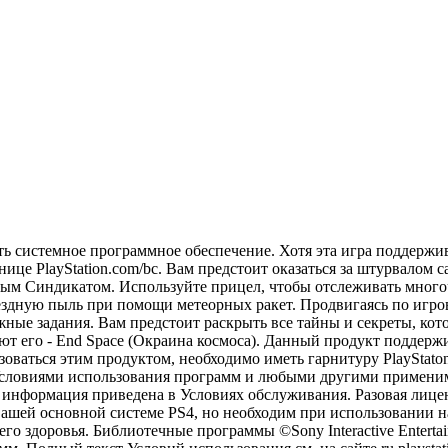
ить системное программное обеспечение. Хотя эта игра поддержи
нице PlayStation.com/bc. Вам предстоит оказаться за штурвалом
вым Синдикатом. Используйте прицел, чтобы отслеживать мног
ездную пыль при помощи метеорных ракет. Продвигаясь по игров
ные задания. Вам предстоит раскрыть все тайны и секреты, котор
ывают его - End Space (Окраина космоса). Данный продукт под
оваться этим продуктом, необходимо иметь гарнитуру PlayStato
, Условиями использования программ и любыми другими примен
информация приведена в Условиях обслуживания. Разовая лиценз
а вашей основной системе PS4, но необходим при использовании 
 здоровья. Библиотечные программы ©Sony Interactive Entertain