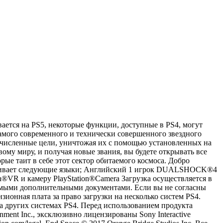
вается на PS5, некоторые функции, доступные в PS4, могут
 самого современного и технически совершенного звездного
очисленные цели, уничтожая их с помощью установленных на
ому миру, и получая новые звания, вы будете открывать все
ые таит в себе этот сектор обитаемого космоса. Добро
держивает следующие языки; Английский 1 игрок DUALSHOCK®4
n®VR и камеру PlayStation®Camera Загрузка осуществляется в
имыми дополнительными документами. Если вы не согласны
ионная плата за право загрузки на несколько систем PS4.
на других системах PS4. Перед использованием продукта
ment Inc., эксклюзивно лицензированы Sony Interactive