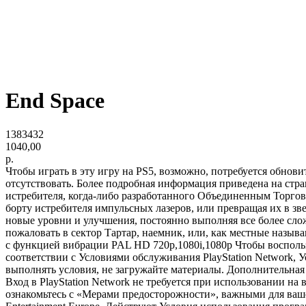
End Space
1383432
1040,00
р.
Чтобы играть в эту игру на PS5, возможно, потребуется обнов
отсутствовать. Более подробная информация приведена на стра
истребителя, когда-либо разработанного Объединенным Торго
борту истребителя импульсных лазеров, или превращая их в зв
новые уровни и улучшения, постоянно выполняя все более слож
пожаловать в сектор Тартар, наемник, или, как местные наз
с функцией вибрации PAL HD 720p,1080i,1080p Чтобы воспольз
соответствии с Условиями обслуживания PlayStation Network
выполнять условия, не загружайте материалы. Дополнительная 
Вход в PlayStation Network не требуется при использовании н
ознакомьтесь с «Мерами предосторожности», важными для вашего