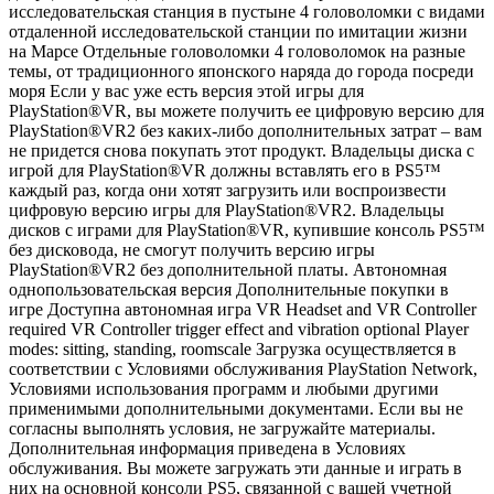
исследовательская станция в пустыне 4 головоломки с видами
отдаленной исследовательской станции по имитации жизни
на Марсе Отдельные головоломки 4 головоломок на разные
темы, от традиционного японского наряда до города посреди
моря Если у вас уже есть версия этой игры для
PlayStation®VR, вы можете получить ее цифровую версию для
PlayStation®VR2 без каких-либо дополнительных затрат – вам
не придется снова покупать этот продукт. Владельцы диска с
игрой для PlayStation®VR должны вставлять его в PS5™
каждый раз, когда они хотят загрузить или воспроизвести
цифровую версию игры для PlayStation®VR2. Владельцы
дисков с играми для PlayStation®VR, купившие консоль PS5™
без дисковода, не смогут получить версию игры
PlayStation®VR2 без дополнительной платы. Автономная
однопользовательская версия Дополнительные покупки в
игре Доступна автономная игра VR Headset and VR Controller
required VR Controller trigger effect and vibration optional Player
modes: sitting, standing, roomscale Загрузка осуществляется в
соответствии с Условиями обслуживания PlayStation Network,
Условиями использования программ и любыми другими
применимыми дополнительными документами. Если вы не
согласны выполнять условия, не загружайте материалы.
Дополнительная информация приведена в Условиях
обслуживания. Вы можете загружать эти данные и играть в
них на основной консоли PS5, связанной с вашей учетной