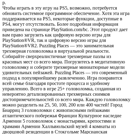
р.
Чтобы играть в эту игру на PS5, возможно, потребуется
обновить системное программное обеспечение. Хотя эта игра
поддерживается на PS5, некоторые функции, доступные в
PS4, могут отсутствовать. Более подробная информация
приведена на странице PlayStation.com/bc. Этот продукт дает
вам право загрузить как цифровую версию игры для
PlayStation®VR, так и цифровую версию игры для
PlayStation®VR2. Puzzling Places — это занимательная
трехмерная головоломка в виртуальной реальности.
Собирайте сверхреалистичные трехмерные пазлы из
красивых мест со всего мира. Погрузитесь в медитативную
головоломку и соберите трехмерные миниатюрные модели
удивительных пейзажей. Puzzling Places — это современный
подход к популярнейшему развлечению. Игра понравится
всей семье благодаря простоте процесса и удобному
управлению. Всего в игре 25+ головоломка, созданная из
невероятно детализированных трехмерных снимков
достопримечательностей со всего мира. Каждую головоломку
можно разделить на 25, 50, 100, 200 или 400 частей! Город
Биарриц 3 головоломки с живописными пейзажами
атлантического побережья Франции Культурное наследие
Армении 5 головоломок с монастырями, крепостями и
храмами Армении Халльвюльский музей 4 комнаты из
дворцовой резиденции в Стокгольме Марсианская