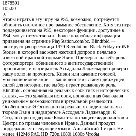
1878501
105,00
р.
Чтобы играть в эту игру на PS5, возможно, потребуется
обновить системное программное обеспечение. Хотя эта игра
поддерживается на PS5, некоторые функции, доступные в
PS4, могут отсутствовать. Более подробная информация
приведена на странице PlayStation.com/bc. Blindfold —
шокирующая преемница 1979 Revolution: Black Friday от iNK
Stories, в которой вас ждет жесткий допрос в печально
известной иранской тюрьме Эвин. Примерьте на себя роль
фоторепортера, обвиненного в антигосударственной
пропаганде, и надзиратель Ассадолла Ладжеварди проверит
вашу волю на прочность. Кивки или качание головой,
молчаливое молчание — ваши действия станут движущей
силой для истории, где выбор играет решающую роль.
Blindfold, основанная на реальных событиях и исторических
фактах, — это ярчайшая история, воплощенная благодаря
уникальным возможностям виртуальной реальности.
Особенности: Ø Основано на реальных свидетельствах о
тюрьме Эвин и надзирателе Ассодалле Ладжеварди. Ø
Создано при поддержке Комитета по защите журналистов и
Центра по правам человека в Иране. Данный продукт
поддерживает следующие языки; Английский 1 игрок Не
менее 412Мб PAL HD 720p,1080i,1080p Чтобы