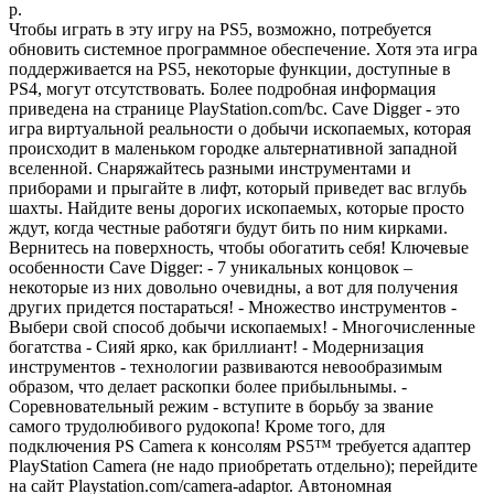
р.
Чтобы играть в эту игру на PS5, возможно, потребуется
обновить системное программное обеспечение. Хотя эта игра
поддерживается на PS5, некоторые функции, доступные в
PS4, могут отсутствовать. Более подробная информация
приведена на странице PlayStation.com/bc. Cave Digger - это
игра виртуальной реальности о добычи ископаемых, которая
происходит в маленьком городке альтернативной западной
вселенной. Снаряжайтесь разными инструментами и
приборами и прыгайте в лифт, который приведет вас вглубь
шахты. Найдите вены дорогих ископаемых, которые просто
ждут, когда честные работяги будут бить по ним кирками.
Вернитесь на поверхность, чтобы обогатить себя! Ключевые
особенности Cave Digger: - 7 уникальных концовок –
некоторые из них довольно очевидны, а вот для получения
других придется постараться! - Множество инструментов -
Выбери свой способ добычи ископаемых! - Многочисленные
богатства - Cияй ярко, как бриллиант! - Модернизация
инструментов - технологии развиваются невообразимым
образом, что делает раскопки более прибыльнымы. -
Соревновательный режим - вступите в борьбу за звание
самого трудолюбивого рудокопа! Кроме того, для
подключения PS Camera к консолям PS5™ требуется адаптер
PlayStation Camera (не надо приобретать отдельно); перейдите
на сайт Playstation.com/camera-adaptor. Автономная