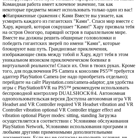
Командная работа имеет ключевое значение, так как
некоторые предметы может использовать только один из вас!
◆Напряженные сражения с Ками Вместе вы узнаете, как
усмирить каждого из гигантских "Ками". Спаси мир вместе с
Хару, жрицей, которая сокрушает "Ками!" Хару призвала тебя
на остров Оногоро, парящий остров в параллельном мире.
Вместе вы должны решить обширные головоломки и
победить гигантских зверей по имени "Ками", которые
блокируют ваш путь. Грандиозные приключения,
изображающие связь между тобой и Хару, ждут тебя в этом
уникальном японском приключенческом боевике в
виртуальной реальности! Спаси их. Они в твоих руках. Кроме
того, для подключения PS Camera к консолям PS5™ требуется
адаптер PlayStation Camera (не надо приобретать отдельно);
перейдите на сайт Playstation.com/camera-adaptor; для удобства
игры с PlayStation®VR на PS5™ рекомендуем использовать
беспроводной контроллер DUALSHOCK®4. Автономная
однопользовательская версия Доступна автономная игра VR
Headset and VR Controller required VR Headset vibration and VR
Controller vibration optional VR Controller trigger effect and
vibration optional Player modes: sitting, standing Загрузка
осуществляется в соответствии с Условиями обслуживания
PlayStation Network, Условиями использования программ и
любыми другими применимыми дополнительными
документами. Если вы не согласны выполнять условия, не