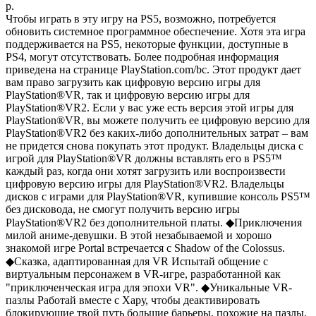
р.
Чтобы играть в эту игру на PS5, возможно, потребуется
обновить системное программное обеспечение. Хотя эта игра
поддерживается на PS5, некоторые функции, доступные в
PS4, могут отсутствовать. Более подробная информация
приведена на странице PlayStation.com/bc. Этот продукт дает
вам право загрузить как цифровую версию игры для
PlayStation®VR, так и цифровую версию игры для
PlayStation®VR2. Если у вас уже есть версия этой игры для
PlayStation®VR, вы можете получить ее цифровую версию для
PlayStation®VR2 без каких-либо дополнительных затрат – вам
не придется снова покупать этот продукт. Владельцы диска с
игрой для PlayStation®VR должны вставлять его в PS5™
каждый раз, когда они хотят загрузить или воспроизвести
цифровую версию игры для PlayStation®VR2. Владельцы
дисков с играми для PlayStation®VR, купившие консоль PS5™
без дисковода, не смогут получить версию игры
PlayStation®VR2 без дополнительной платы. ◆Приключения
милой аниме-девушки. В этой незабываемой и хорошо
знакомой игре Portal встречается с Shadow of the Colossus.
◆Сказка, адаптированная для VR Испытай общение с
виртуальным персонажем в VR-игре, разработанной как
"приключенческая игра для эпохи VR". ◆Уникальные VR-
пазлы Работай вместе с Хару, чтобы деактивировать
блокирующие твой путь большие барьеры, похожие на пазлы.