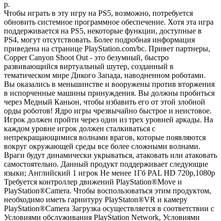
р.
Чтобы играть в эту игру на PS5, возможно, потребуется
обновить системное программное обеспечение. Хотя эта игра
поддерживается на PS5, некоторые функции, доступные в
PS4, могут отсутствовать. Более подробная информация
приведена на странице PlayStation.com/bc. Привет партнеры,
Copper Canyon Shoot Out - это безумный, быстро
развивающийся виртуальный шутер, созданный в
тематическом мире Дикого Запада, наводненном роботами.
Вы оказались в меньшинстве и вооружены против вторжения
в испорченные машины принуждения. Вы должны пробиться
через Медный Каньон, чтобы избавить его от этой злобной
орды роботов! Ядро игры чрезвычайно быстрое и неистовое.
Игрок должен пройти через один из трех уровней аркады. На
каждом уровне игрок должен сталкиваться с
непрекращающимися волнами врагов, которые появляются
вокруг окружающей среды все более сложными волнами.
Враги будут динамически укрываться, атаковать или атаковать
самостоятельно. Данный продукт поддерживает следующие
языки; Английский 1 игрок Не менее 1Гб PAL HD 720p,1080p
Требуется контроллер движений PlayStation®Move и
PlayStation®Camera. Чтобы воспользоваться этим продуктом,
необходимо иметь гарнитуру PlayStaton®VR и камеру
PlayStation®Camera Загрузка осуществляется в соответствии с
Условиями обслуживания PlayStation Network, Условиями