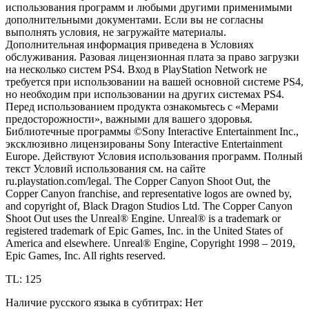
использования программ и любыми другими применимыми
дополнительными документами. Если вы не согласны
выполнять условия, не загружайте материалы.
Дополнительная информация приведена в Условиях
обслуживания. Разовая лицензионная плата за право загрузки
на несколько систем PS4. Вход в PlayStation Network не
требуется при использовании на вашей основной системе PS4,
но необходим при использовании на других системах PS4.
Перед использованием продукта ознакомьтесь с «Мерами
предосторожности», важными для вашего здоровья.
Библиотечные программы ©Sony Interactive Entertainment Inc.,
эксклюзивно лицензированы Sony Interactive Entertainment
Europe. Действуют Условия использования программ. Полный
текст Условий использования см. на сайте
ru.playstation.com/legal. The Copper Canyon Shoot Out, the
Copper Canyon franchise, and representative logos are owned by,
and copyright of, Black Dragon Studios Ltd. The Copper Canyon
Shoot Out uses the Unreal® Engine. Unreal® is a trademark or
registered trademark of Epic Games, Inc. in the United States of
America and elsewhere. Unreal® Engine, Copyright 1998 – 2019,
Epic Games, Inc. All rights reserved.
TL: 125
Наличие русского языка в субтитрах: Нет