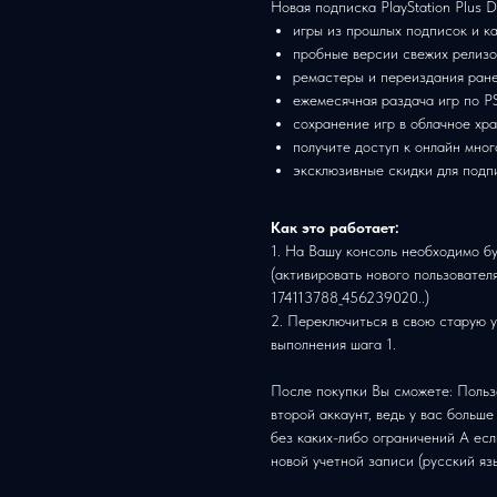
Новая подписка PlayStation Plus 
игры из прошлых подписок и ка
пробные версии свежих релизо
ремастеры и переиздания ране
ежемесячная раздача игр по PS
сохранение игр в облачное хр
получите доступ к онлайн мно
эксклюзивные скидки для подпис
Как это работает:
1. На Вашу консоль необходимо б
(активировать нового пользователя
174113788_456239020..)
2. Переключиться в свою старую 
выполнения шага 1.
После покупки Вы сможете: Польз
второй аккаунт, ведь у вас больше
без каких-либо ограничений А есл
новой учетной записи (русский яз