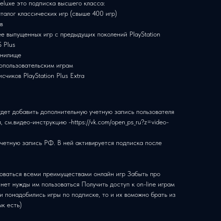
Deluxe это подписка высшего класса:
талог классических игр (свыше 400 игр)
в
е выпущенных игр с предыдущих поколений PlayStation
 Plus
анилище
гопользовательским играм
чиков PlayStation Plus Extra
удет добавить дополнительную учетную запись пользователя
, см.видео-инструкцию -https://vk.com/open_ps_ru?z=video-
учетную запись РФ. В ней активируется подписка после
оваться всеми преимуществами онлайн игр Забыть про
 нет нужды им пользоваться Получить доступ к on-line играм
и понадобились игры по подписке, то и их воможно брать из
ык есть)