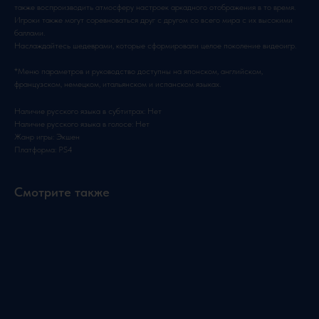
также воспроизводить атмосферу настроек аркадного отображения в то время.
Игроки также могут соревноваться друг с другом со всего мира с их высокими
баллами.
Наслаждайтесь шедеврами, которые сформировали целое поколение видеоигр.
*Меню параметров и руководство доступны на японском, английском,
французском, немецком, итальянском и испанском языках.
Наличие русского языка в субтитрах: Нет
Наличие русского языка в голосе: Нет
Жанр игры: Экшен
Платформа: PS4
Смотрите также