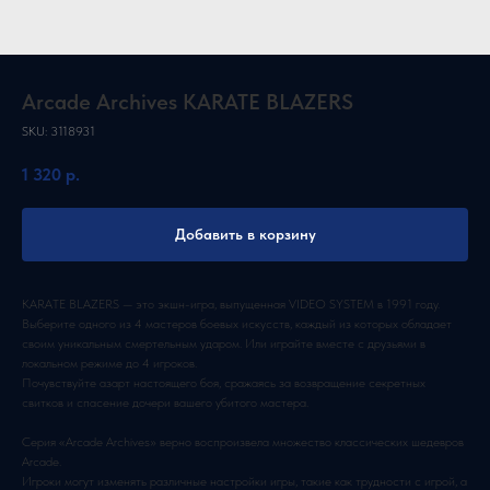
Arcade Archives KARATE BLAZERS
SKU:
3118931
1 320
р.
Добавить в корзину
KARATE BLAZERS — это экшн-игра, выпущенная VIDEO SYSTEM в 1991 году.
Выберите одного из 4 мастеров боевых искусств, каждый из которых обладает
своим уникальным смертельным ударом. Или играйте вместе с друзьями в
локальном режиме до 4 игроков.
Почувствуйте азарт настоящего боя, сражаясь за возвращение секретных
свитков и спасение дочери вашего убитого мастера.
Серия «Arcade Archives» верно воспроизвела множество классических шедевров
Arcade.
Игроки могут изменять различные настройки игры, такие как трудности с игрой, а