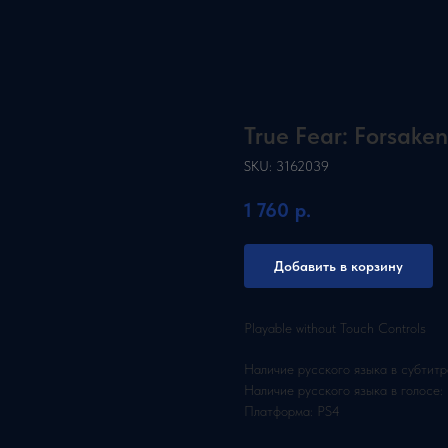
True Fear: Forsaken
SKU:
3162039
1 760
р.
Добавить в корзину
Playable without Touch Controls
Наличие русского языка в субтитр
Наличие русского языка в голосе:
Платформа: PS4