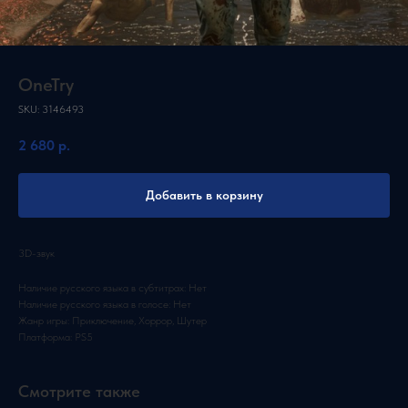
OneTry
SKU:
3146493
2 680
р.
Добавить в корзину
3D-звук
Наличие русского языка в субтитрах: Нет
Наличие русского языка в голосе: Нет
Жанр игры: Приключение, Хоррор, Шутер
Платформа: PS5
Смотрите также