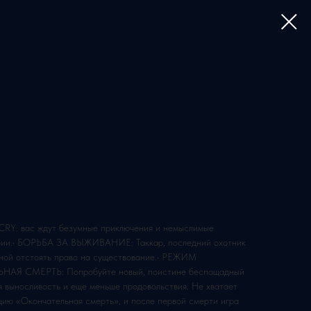
: вас ждут безумные приключения и немыслимые
ерии.• БОРЬБА ЗА ВЫЖИВАНИЕ: Таккар, последний охотник
еной отстоять право на существование.• РЕЖИМ
 СМЕРТЬ: Попробуйте новый, поистине беспощадный
 выносливость и еще меньше продовольствия. Не хватает
ию «Окончательная смерть», и после первой смерти игра