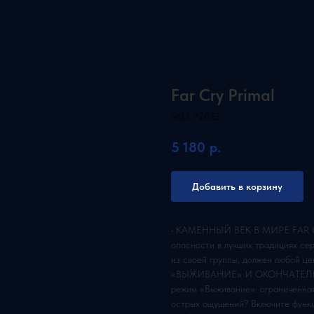
Far Cry Primal
SKU:
72052
5 180
р.
Добавить в корзину
• КАМЕННЫЙ ВЕК В МИРЕ FAR CRY
опасности в лучших традициях с
из своей группы, должен любой ц
«ВЫЖИВАНИЕ» И ОКОНЧАТЕЛЬНАЯ
режим «Выживание»: ограниченная
острых ощущений? Включите функц