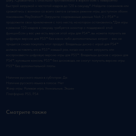
шагу...•Сражайтесь с опасными противниками в жарких боях с невероятно
быстрой загрузкой и частотой кадров до 120 в секунду*.•Найдите союзников или
сражайтесь с воинами со всего света в сетевом режиме игры, доступном обоим
поколениям PlayStation®.•Загрузите сохраненные данные Nioh 2 с PS4™ и
продолжите свои приключения с того места, на котором остановились.*Для игры
в режиме 120 кадров в секунду требуется монитор с поддержкой этой
функцииЕсли у вас уже есть версия этой игры для PS4™, вы можете получить ее
цифровую версию для PS5™ без каких-либо дополнительных затрат – вам не
придется снова покупать этот продукт. Владельцы диска с игрой для PS4™
должны вставлять его в PS5™ каждый раз, когда они хотят загрузить или
воспроизвести цифровую версию игры для PS5™. Владельцы дисков с играми для
PS4™, купившие консоль PS5™ без дисковода, не смогут получить версию игры
PS5™ без дополнительной платы.
Наличие русского языка в субтитрах: Да
Наличие русского языка в голосе: Нет
Жанр игры: Ролевая игра, Уникальные, Экшен
Платформа: PS5, PS4
Смотрите также