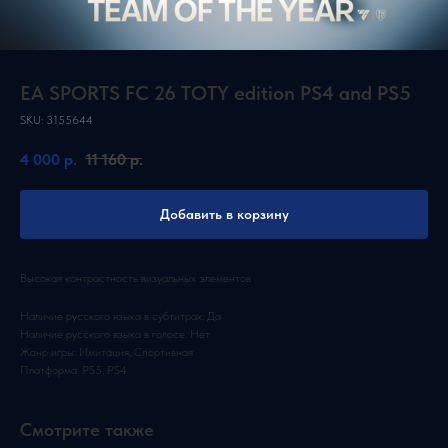
EA SPORTS FC 26 TOTY edition PS4 and PS5
SKU:
3155644
4 000
р.
11 160
р.
Добавить в корзину
Высокая контрастность визуальных элементов
Наличие русского языка в субтитрах: Да
Наличие русского языка в голосе: Нет
Жанр игры: Имитация, Спортивная
Платформа: PS5, PS4
Смотрите также