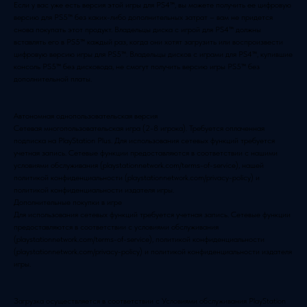
Если у вас уже есть версия этой игры для PS4™, вы можете получить ее цифровую
версию для PS5™ без каких-либо дополнительных затрат – вам не придется
снова покупать этот продукт. Владельцы диска с игрой для PS4™ должны
вставлять его в PS5™ каждый раз, когда они хотят загрузить или воспроизвести
цифровую версию игры для PS5™. Владельцы дисков с играми для PS4™, купившие
консоль PS5™ без дисковода, не смогут получить версию игры PS5™ без
дополнительной платы.
Автономная однопользовательская версия
Сетевая многопользовательская игра (2-8 игрока). Требуется оплаченная
подписка на PlayStation Plus. Для использования сетевых функций требуется
учетная запись. Сетевые функции предоставляются в соответствии с нашими
условиями обслуживания (playstationnetwork.com/terms-of-service), нашей
политикой конфиденциальности (playstationnetwork.com/privacy-policy) и
политикой конфиденциальности издателя игры.
Дополнительные покупки в игре
Для использования сетевых функций требуется учетная запись. Сетевые функции
предоставляются в соответствии с условиями обслуживания
(playstationnetwork.com/terms-of-service), политикой конфиденциальности
(playstationnetwork.com/privacy-policy) и политикой конфиденциальности издателя
игры.
Загрузка осуществляется в соответствии с Условиями обслуживания PlayStation