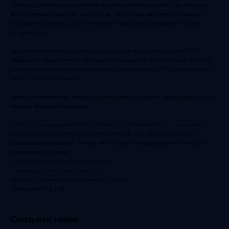
Network, Условиями использования программ и любыми другими применимыми
дополнительными документами. Если вы не согласны выполнять условия, не
загружайте материалы. Дополнительная информация приведена в Условиях
обслуживания.
Вы можете загружать эти данные и играть в них на основной консоли PS5,
связанной с вашей учетной записьью (с помощью настройки «Общий доступ к
консоли и автономная игра») и на любых других консолях PS5, если войдете на
них в ту же учетную запись.
Перед использованием продукта ознакомьтесь с «Мерами предосторожности»,
важными для вашего здоровья.
Библиотечные программы ©Sony Interactive Entertainment Inc., эксклюзивно
лицензированы Sony Interactive Entertainment Europe. Действуют Условия
использования программ. Полный текст Условий использования см. на сайте
ru.playstation.com/legal.
Наличие русского языка в субтитрах: Да
Наличие русского языка в голосе: Нет
Жанр игры: Приключение, Уникальные, Экшен
Платформа: PS5, PS4
Смотрите также