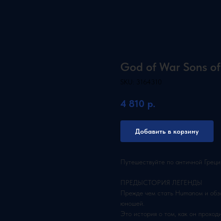
God of War Sons of
SKU:
3164310
4 810
р.
Добавить в корзину
Путешествуйте по античной Грец
ПРЕДЫСТОРИЯ ЛЕГЕНДЫ
Прежде чем стать Humanом и обз
юношей.
Это история о том, как он прохо