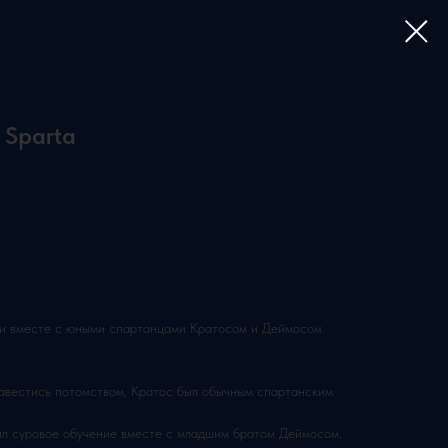
 Sparta
ии вместе с юными спартанцами Кратосом и Деймосом.
авестись потомством, Кратос был обычным спартанским
дил суровое обучение вместе с младшим братом Деймосом.