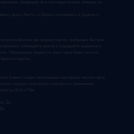
мальчишек, превращая их в настоящих воинов, живущих по
вшего друга, Кратос и Деймос отправились в трудное и
на разнообразных двухмерных картах, требующих быстрой
головоломки, побеждайте врагов и сокрушайте мифических
нца. Преодолевая трудности, ваши герои будут учиться
 братом и другом.
ский боевик создан талантливыми мастерами пиксель-арта
сколько хорошо стиль ретро сочитается с фирменной
южетом God of War.
ах: Да
 Да