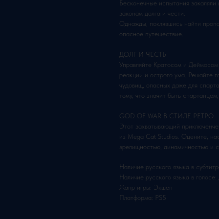
Бесконечные испытания закаляли 
законам долга и чести.
Однажды, поклявшись найти пропа
опасное путешествие.
ДОЛГ И ЧЕСТЬ
Управляйте Кратосом и Деймосом 
реакции и острого ума. Решайте 
чудовищ, опасных даже для спарта
тому, что значит быть спартанцем,
GOD OF WAR В СТИЛЕ РЕТРО
Этот захватывающий приключенче
из Mega Cat Studios. Оцените, на
зрелищностью, динамичностью и с
Наличие русского языка в субтитр
Наличие русского языка в голосе:
Жанр игры: Экшен
Платформа: PS5