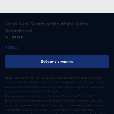
Ni no Kuni: Wrath of the White Witch
Remastered
SKU:
1892852
7 310
р.
Добавить в корзину
Чтобы играть в эту игру на PS5, возможно, потребуется обновить системное
программное обеспечение. Хотя эта игра поддерживается на PS5, некоторые
функции, доступные в PS4, могут отсутствовать. Более подробная информация
приведена на странице PlayStation.com/bc.
Вернитесь в другой мир вместе с Ni no Kuni: Wrath of the White Witch™
Remastered. Старое приключение возвращается, чтобы порадовать вас новой
графикой и улучшенной производительностью. Присоединяйтесь к Оливеру в
путешествии и помогите ему вернуть маму, которой он лишился после