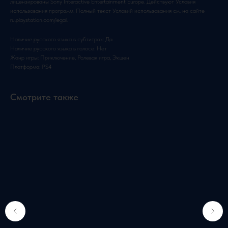
лицензированы Sony Interactive Entertainment Europe. Действуют Условия
использования программ. Полный текст Условий использования см. на сайте
ru.playstation.com/legal.
Наличие русского языка в субтитрах: Да
Наличие русского языка в голосе: Нет
Жанр игры: Приключение, Ролевая игра, Экшен
Платформа: PS4
Смотрите также