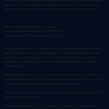
несчастного случая. Насладитесь волшебной сказкой от мастеров Studio Ghibli и
музыкой композитора Дзё Хисаиси. Вас ждёт трогательный сюжет, чудесная
графика и выдающаяся музыка, которые подарят невероятное приключение.
Автономная однопользовательская версия
Используется функция вибрации DUALSHOCK 4
Управлять игрой PS4 можно с помощью PS Vita
Загрузка осуществляется в соответствии с Условиями обслуживания PlayStation
Network, Условиями использования программ и любыми другими применимыми
дополнительными документами. Если вы не согласны выполнять условия, не
загружайте материалы. Дополнительная информация приведена в Условиях
обслуживания.
Разовая лицензионная плата за право загрузки на несколько систем PS4. Вход в
PlayStation Network не требуется при использовании на вашей основной системе
PS4, но необходим при использовании на других системах PS4.
Перед использованием продукта ознакомьтесь с «Мерами предосторожности»,
важными для вашего здоровья.
Библиотечные программы ©Sony Interactive Entertainment Inc., эксклюзивно