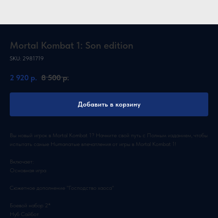
Mortal Kombat 1: Son edition
SKU:
2981719
2 920
р.
8 500
р.
Добавить в корзину
Вы новый игрок в Mortal Kombat 1? Начните свой путь с Полным изданием, чтобы
испытать самые Humanатые впечатления от игры в Mortal Kombat 1!
Включает:
Основная игра
Сюжетное дополнение "Господство хаоса"
Боевой набор 2*
Нуб Сайбот