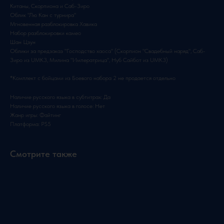
Китаны, Скорпиона и Саб-Зиро
Облик "Лю Кан с турнира"
Мгновенная разблокировка Хавика
Набор разблокировки камео
Шан Цзун
Облики за предзаказ "Господство хаоса" (Скорпион "Свадебный наряд", Саб-
Зиро из UMK3, Милина "Императрица", Нуб Сайбот из UMK3)
*Комплект с бойцами из Боевого набора 2 не продается отдельно
Наличие русского языка в субтитрах: Да
Наличие русского языка в голосе: Нет
Жанр игры: Файтинг
Платформа: PS5
Смотрите также