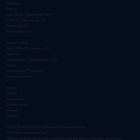
Сайракс
Сектор
Гоуст Фейс (франшиза "Крик")
T-1000 ("Терминатор 2")
Конан-варвар
Камео мадам Бо
Боевой набор:
Омни-Мэн ("Неуязвимый")
Куан Чи
Миротворец ("Миротворец" DC)
Ермак
Хоумлендер ("Пацаны")
Такеда Такахаши
Камео:
Тремор
Камелеона
Джанет Кейдж
Мавадо
Ферра
Облик Жан-Клода Ван Дамма для Джонни Кейджа
1250 Кристаллов дракона
Облики из фильмов по игре Mortal Kombat для Джонни Кейджа, Шао Кана,