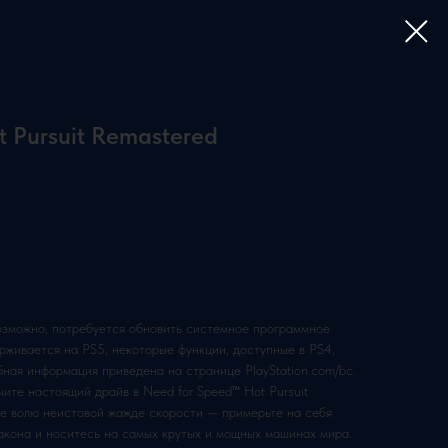
t Pursuit Remastered
возможно, потребуется обновить системное программное
рживается на PS5, некоторые функции, доступные в PS4,
бная информация приведена на странице PlayStation.com/bc.
чите настоящий драйв в Need for Speed™ Hot Pursuit
йте волю неистовой жажде скорости — примерьте на себя
закона и носитесь на самых крутых и мощных машинах мира.