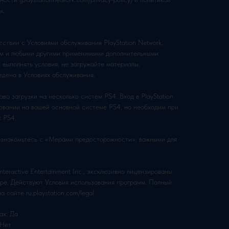
ы.
тствии с Условиями обслуживания PlayStation Network,
мм и любыми другими применимыми дополнительными
 выполнять условия, не загружайте материалы.
дена в Условиях обслуживания.
во загрузки на несколько систем PS4. Вход в PlayStation
зовании на вашей основной системе PS4, но необходим при
х PS4.
ознакомьтесь с «Мерами предосторожности», важными для
eractive Entertainment Inc., эксклюзивно лицензированы
urope. Действуют Условия использования программ. Полный
 сайте ru.playstation.com/legal.
ах: Да
 Нет