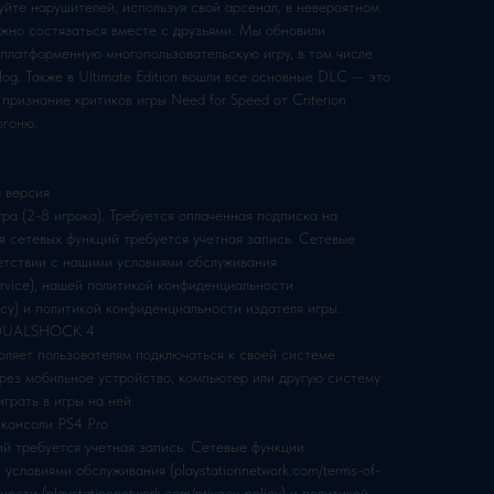
йте нарушителей, используя свой арсенал, в невероятном
ожно состязаться вместе с друзьями. Мы обновили
платформенную многопользовательскую игру, в том числе
g. Также в Ultimate Edition вошли все основные DLC — это
признание критиков игры Need for Speed от Criterion
огоню.
 версия
ра (2-8 игрока). Требуется оплаченная подписка на
ния сетевых функций требуется учетная запись. Сетевые
етствии с нашими условиями обслуживания
service), нашей политикой конфиденциальности
olicy) и политикой конфиденциальности издателя игры.
и DUALSHOCK 4
оляет пользователям подключаться к своей системе
через мобильное устройство, компьютер или другую систему
играть в игры на ней.
консоли PS4 Pro
ий требуется учетная запись. Сетевые функции
условиями обслуживания (playstationnetwork.com/terms-of-
ости (playstationnetwork.com/privacy-policy) и политикой