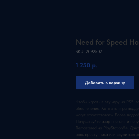
Need for Speed Ho
SKU:
2092502
1 250
р.
Добавить в корзину
Чтобы играть в эту игру на PS5, 
обеспечение. Хотя эта игра подде
могут отсутствовать. Более подро
Почувствуйте азарт погони и полу
Remastered на PlayStation®4. Да
роль преступника или служителя 