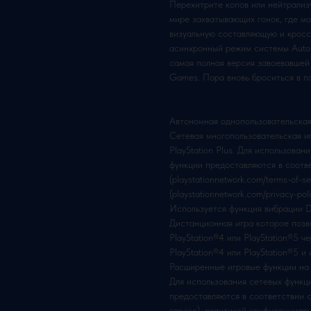
Перехитрите копов или нейтрализу
мире захватывающих гонок, где м
визуальную составляющую и кросс
асинхронный режим системы Autolo
самая полная версия завоевавшей 
Games. Пора вновь броситься в п
Автономная однопользовательская
Сетевая многопользовательская иг
PlayStation Plus. Для использова
функции предоставляются в соотв
(playstationnetwork.com/terms-of-
(playstationnetwork.com/privacy-p
Используется функция вибраци
Дистанционная игра которое позв
PlayStation®4 или PlayStation®5 
PlayStation®4 или PlayStation®5 и 
Расширенные игровые функции на 
Для использования сетевых функц
предоставляются в соответствии с 
service), политикой конфиденциальн