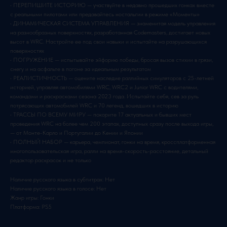
• ПЕРЕПИШИТЕ ИСТОРИЮ — участвуйте в недавно прошедших гонках вместе
с реальными пилотами или предавайтесь ностальгии в режиме «Моменты»
• ДИНАМИЧЕСКАЯ СИСТЕМА УПРАВЛЕНИЯ — знаменитая модель управления
на разнообразных поверхностях, разработанная Codemasters, достигает новых
высот в WRC. Настройте ее под свои навыки и испытайте на разрушающихся
поверхностях
• ПОГРУЖЕНИЕ — испытывайте эйфорию победы, бросая вызов стихии в грязи,
снегу и на асфальте в погоне за идеальным результатом
• РЕАЛИСТИЧНОСТЬ — оцените наследие раллийных симуляторов с 25-летней
историей, управляя автомобилями WRC, WRC2 и Junior WRC с водителями,
командами и раскрасками сезона 2023 года. Испытайте себя, сев за руль
потрясающих автомобилей WRC и 70 легенд, вошедших в историю
• ТРАССЫ ПО ВСЕМУ МИРУ — покорите 17 актуальных и бывших мест
проведения WRC на более чем 200 этапах, доступных сразу после выхода игры,
— от Монте-Карло и Португалии до Кении и Японии
• ПОЛНЫЙ НАБОР — карьера, чемпионат, гонки на время, кроссплатформенная
многопользовательская игра, ралли на время-скорость-расстояние, детальный
редактор раскрасок и не только
Наличие русского языка в субтитрах: Нет
Наличие русского языка в голосе: Нет
Жанр игры: Гонки
Платформа: PS5