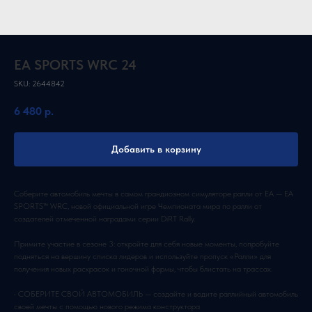
EA SPORTS WRC 24
SKU:
2644842
6 480
р.
Добавить в корзину
Соберите автомобиль мечты в самом грандиозном симуляторе ралли от EA — EA
SPORTS™ WRC, новой официальной игре Чемпионата мира по ралли от
создателей отмеченной наградами серии DiRT Rally.
Примите участие в сезоне 3: откройте для себя новые моменты, попробуйте
подняться на вершину списка лидеров и используйте пропуск «Ралли» для
получения новых раскрасок и гоночной формы, чтобы блистать на трассах.
• СОБЕРИТЕ СВОЙ АВТОМОБИЛЬ — создайте и водите раллийный автомобиль
своей мечты с помощью нового режима конструктора