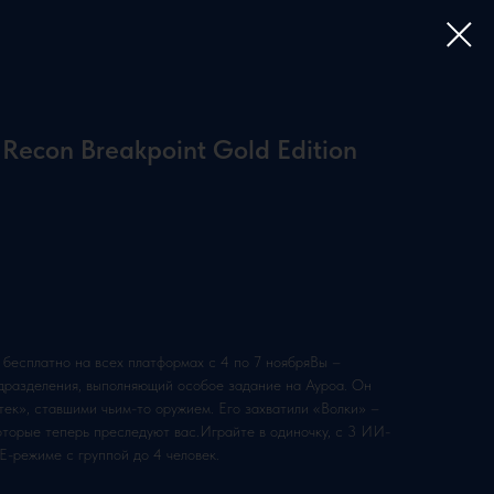
 Recon Breakpoint Gold Edition
 бесплатно на всех платформах с 4 по 7 ноябряВы –
дразделения, выполняющий особое задание на Ауроа. Он
ек», ставшими чьим-то оружием. Его захватили «Волки» –
оторые теперь преследуют вас.Играйте в одиночку, с 3 ИИ-
E-режиме с группой до 4 человек.