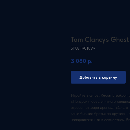
Tom Clancy's Ghost
SKU:
1901899
3 080
р.
Добавить в корзину
Играйте в Ghost Recon Breakpoint
«Призрак», боец элитного спецпо
отрезан от мира дронами «Скелл-т
ваши бывшие братья по оружию, к
напарниками или в совместном Pv