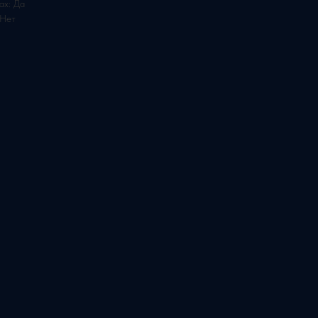
ах: Да
 Нет