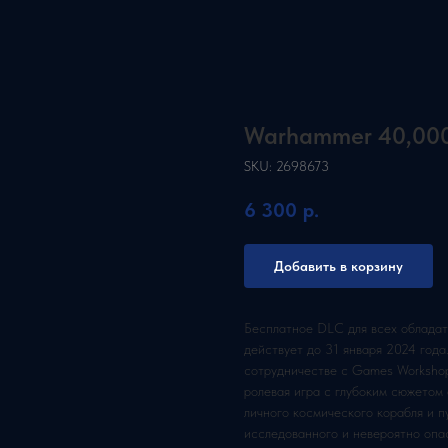
Warhammer 40,000
SKU:
2698673
6 300
р.
Добавить в корзину
Бесплатное DLC для всех обладат
действует до 31 января 2024 года
сотрудничестве с Games Workshop
ролевая игра с глубоким сюжетом
личного космического корабля и 
исследованного и невероятно опа