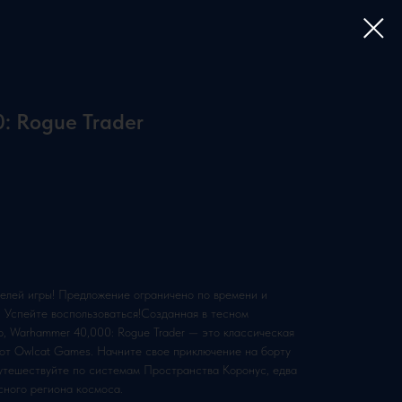
: Rogue Trader
елей игры! Предложение ограничено по времени и
. Успейте воспользоваться!Созданная в тесном
, Warhammer 40,000: Rogue Trader — это классическая
 от Owlcat Games. Начните свое приключение на борту
путешествуйте по системам Пространства Коронус, едва
сного региона космоса.