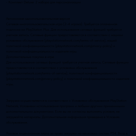
- Комплект Deluxe: 2 набора для персонализации
Автономная однопользовательская версия
Сетевая многопользовательская игра (2-4 игрока). Требуется оплаченная
подписка на PlayStation Plus. Для использования сетевых функций требуется
учетная запись. Сетевые функции предоставляются в соответствии с нашими
условиями обслуживания (playstationnetwork.com/terms-of-service), нашей
политикой конфиденциальности (playstationnetwork.com/privacy-policy) и
политикой конфиденциальности издателя игры.
Дополнительные покупки в игре
Для использования сетевых функций требуется учетная запись. Сетевые функции
предоставляются в соответствии с условиями обслуживания
(playstationnetwork.com/terms-of-service), политикой конфиденциальности
(playstationnetwork.com/privacy-policy) и политикой конфиденциальности издателя
игры.
Загрузка осуществляется в соответствии с Условиями обслуживания PlayStation
Network, Условиями использования программ и любыми другими применимыми
дополнительными документами. Если вы не согласны выполнять условия, не
загружайте материалы. Дополнительная информация приведена в Условиях
обслуживания.
Разовая лицензионная плата за право загрузки на несколько систем PS4. Вход в