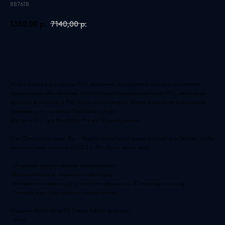
887618
1380,00
р.
7140,00
р.
Добавить в корзину
Чтобы играть в эту игру на PS5, возможно, потребуется обновить системное
программное обеспечение. Хотя эта игра поддерживается на PS5, некоторые
функции, доступные в PS4, могут отсутствовать. Более подробная информация
приведена на странице PlayStation.com/bc.
Доступ к DLC для PlayStation®4 на 30 дней раньше.
Сан-Франциско ждет! Вы – Маркус, блестящий хакер: вступайте в DedSec, чтобы
противостоять системе ctOS 2.0. Это будет взлом века!
· Открытый мир, множество возможностей.
· Взламывайте все, подчините себе город.
· Множество навыков, р/у устройства, оружие из 3D-принтера и мн. др.
· Сетевая игра с бесшовным подключением.
Издание Watch Dogs®2 Deluxe Edition включает:
- Игру