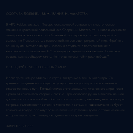
ОХОТА ЗА ДОБЫЧЕЙ, ВЫЖИВАНИЕ, HumanАТСТВА
В ARC Raiders вас ждет Поверхность, которой заправляют смертоносные
машины, и красочный подземный мир Сперанцы. Мастерите, чините и улучшайте
экипировку в безопасности собственной мастерской, а затем совершайте
вылазки на Поверхность, в разоренный, но все еще прекрасный мир. Играйте в
одиночку или в группе до трех человек и вступайте в противостояние с
нескончаемыми машинами ARC и непредсказуемыми выжившими. Только вам
решать, каким рейдером стать. На что вы готовы пойти ради победы?
ИССЛЕДУЙТЕ УВЛЕКАТЕЛЬНЫЙ МИР
Исследуйте четыре отдельные карты, доступные в день выхода игры. Со
временем подземное сообщество разрастется и расширит свое влияние —
откроются новые пути. Каждый уголок этого дважды уничтоженного мира носит
шрамы от конфликтов, старые и свежие. Прочесывайте руины в поисках ценной
добычи и восстанавливайте события прошлого, пока здания медленно поглощает
природа. Условия карт постоянно меняются, поэтому ни одна вылазка не будет
похожа на другую. Вас ждут разные погодные условия и враги, а также механики,
которые гарантируют непредсказуемость и острые ощущения.
ЗАЯВИТЕ О СЕБЕ