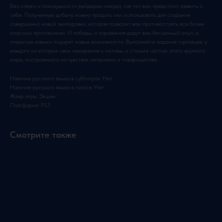
Без отваги и показушности рейдерам никуда, так что вам предстоит заявить о
себе. Полученную добычу можно продать или использовать для создания
совершенно новой экипировки, которая позволит вам противостоять все более
опасным противникам. И победы, и поражения дадут вам бесценный опыт, а
открытые навыки подарят новые возможности. Выполняйте задания торговцев, у
каждого из которых свои намерения и мотивы, и станьте частью этого хрупкого
мира, построенного на чувствах неприязни и товарищества.
Наличие русского языка в субтитрах: Нет
Наличие русского языка в голосе: Нет
Жанр игры: Экшен
Платформа: PS5
Смотрите также