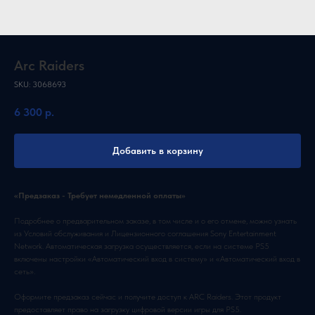
Arc Raiders
SKU:
3068693
6 300
р.
Добавить в корзину
«Предзаказ - Требует немедленной оплаты»
Подробнее о предварительном заказе, в том числе и о его отмене, можно узнать
из Условий обслуживания и Лицензионного соглашения Sony Entertainment
Network. Автоматическая загрузка осуществляется, если на системе PS5
включены настройки «Автоматический вход в систему» и «Автоматический вход в
сеть».
Оформите предзаказ сейчас и получите доступ к ARC Raiders. Этот продукт
предоставляет право на загрузку цифровой версии игры для PS5.