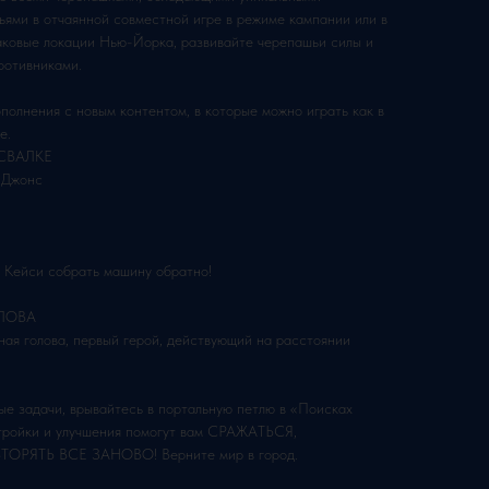
ьями в отчаянной совместной игре в режиме кампании или в
ковые локации Нью-Йорка, развивайте черепашьи силы и
противниками.
полнения с новым контентом, в которые можно играть как в
е.
СВАЛКЕ
 Джонс
е Кейси собрать машину обратно!
ЛОВА
ная голова, первый герой, действующий на расстоянии
е задачи, врывайтесь в портальную петлю в «Поисках
тройки и улучшения помогут вам СРАЖАТЬСЯ,
ЯТЬ ВСЕ ЗАНОВО! Верните мир в город.