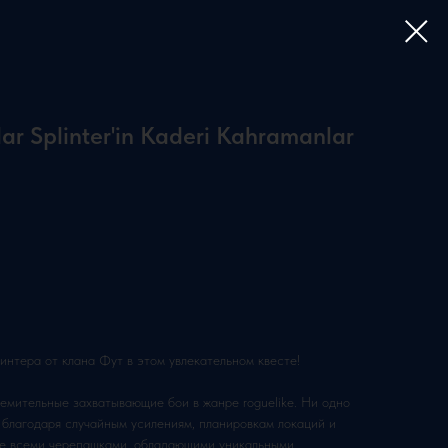
r Splinter'in Kaderi Kahramanlar
нтера от клана Фут в этом увлекательном квесте!
емительные захватывающие бои в жанре roguelike. Ни одно
 благодаря случайным усилениям, планировкам локаций и
те всеми черепашками, обладающими уникальными