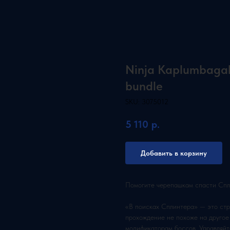
Ninja Kaplumbagala
bundle
SKU:
3075012
5 110
р.
Добавить в корзину
Помогите черепашкам спасти Спли
«В поисках Сплинтера» — это стр
прохождение не похоже на другое
модификаторам боссов. Управляй