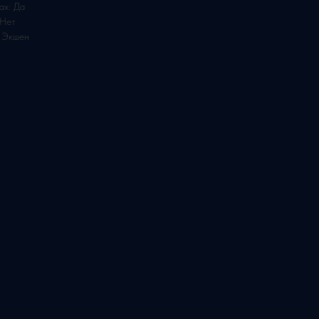
ах: Да
 Нет
, Экшен