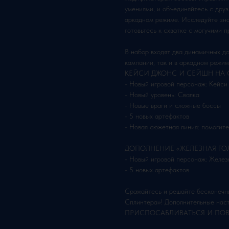
умениями, и объединяйтесь с друз
аркадном режиме. Исследуйте зна
готовьтесь к схватке с могучими 
В набор входят два динамичных до
кампании, так и в аркадном режим
КЕЙСИ ДЖОНС И СЕЙШН НА 
- Новый игровой персонаж: Кейси
- Новый уровень: Свалка
- Новые враги и сложные боссы
- 5 новых артефактов
- Новая сюжетная линия: помогит
ДОПОЛНЕНИЕ «ЖЕЛЕЗНАЯ ГО
- Новый игровой персонаж: Желез
- 5 новых артефактов
Сражайтесь и решайте бесконечны
Сплинтера»! Дополнительные нас
ПРИСПОСАБЛИВАТЬСЯ И ПОВТОР