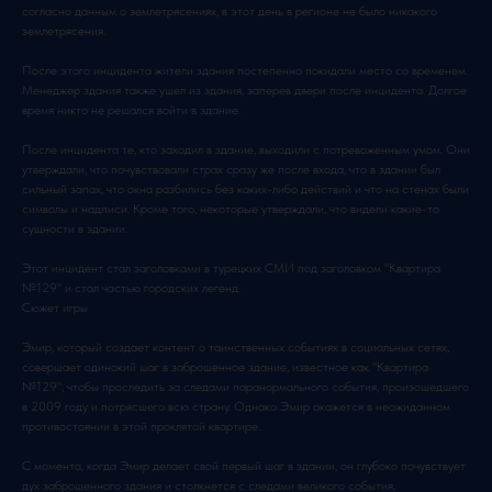
согласно данным о землетрясениях, в этот день в регионе не было никакого
землетрясения.
После этого инцидента жители здания постепенно покидали место со временем.
Менеджер здания также ушел из здания, заперев двери после инцидента. Долгое
время никто не решался войти в здание.
После инцидента те, кто заходил в здание, выходили с потревоженным умом. Они
утверждали, что почувствовали страх сразу же после входа, что в здании был
сильный запах, что окна разбились без каких-либо действий и что на стенах были
символы и надписи. Кроме того, некоторые утверждали, что видели какие-то
сущности в здании.
Этот инцидент стал заголовками в турецких СМИ под заголовком "Квартира
№129" и стал частью городских легенд.
Сюжет игры
Эмир, который создает контент о таинственных событиях в социальных сетях,
совершает одинокий шаг в заброшенное здание, известное как "Квартира
№129", чтобы проследить за следами паранормального события, произошедшего
в 2009 году и потрясшего всю страну. Однако Эмир окажется в неожиданном
противостоянии в этой проклятой квартире.
С момента, когда Эмир делает свой первый шаг в здании, он глубоко почувствует
дух заброшенного здания и столкнется с следами великого события,