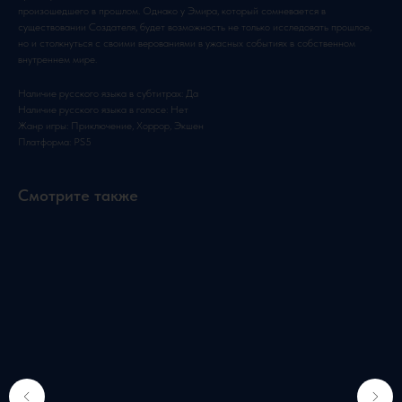
произошедшего в прошлом. Однако у Эмира, который сомневается в
существовании Создателя, будет возможность не только исследовать прошлое,
но и столкнуться с своими верованиями в ужасных событиях в собственном
внутреннем мире.
Наличие русского языка в субтитрах: Да
Наличие русского языка в голосе: Нет
Жанр игры: Приключение, Хоррор, Экшен
Платформа: PS5
Смотрите также