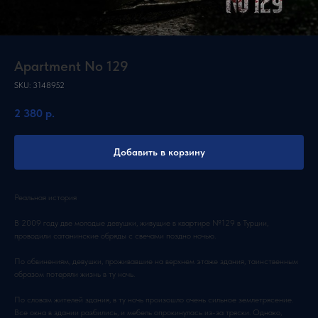
Apartment No 129
SKU:
3148952
2 380
р.
Добавить в корзину
Реальная история
В 2009 году две молодые девушки, живущие в квартире №129 в Турции,
проводили сатанинские обряды с свечами поздно ночью.
По обвинениям, девушки, проживавшие на верхнем этаже здания, таинственным
образом потеряли жизнь в ту ночь.
По словам жителей здания, в ту ночь произошло очень сильное землетрясение.
Все окна в здании разбились, и мебель опрокинулась из-за тряски. Однако,