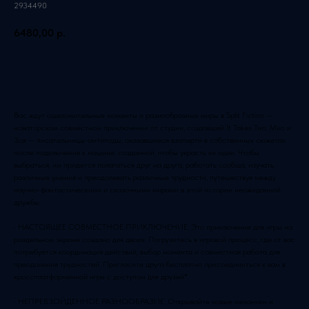
2934490
6480,00
р.
Добавить в корзину
Вас ждут ошеломительные моменты и разнообразные миры в Split Fiction —
новаторском совместном приключении от студии, создавшей It Takes Two. Мио и
Зоя — писательницы-антиподы, оказавшиеся взаперти в собственных сюжетах
после подключения к машине, созданной, чтобы украсть их идеи. Чтобы
выбраться, им придется полагаться друг на друга, работать сообща, изучать
различные умения и преодолевать различные трудности, путешествуя между
научно-фантастическими и сказочными мирами в этой истории неожиданной
дружбы.
• НАСТОЯЩЕЕ СОВМЕСТНОЕ ПРИКЛЮЧЕНИЕ. Это приключение для игры на
раздельном экране создано для двоих. Погрузитесь в игровой процесс, где от вас
потребуется координация действий, выбор момента и совместная работа для
преодоления трудностей. Пригласите друга бесплатно присоединиться к вам в
кроссплатформенной игре с доступом для друзей*.
• НЕПРЕВЗОЙДЕННОЕ РАЗНООБРАЗИЕ. Открывайте новые механики и