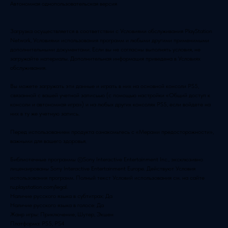
Автономная однопользовательская версия
Загрузка осуществляется в соответствии с Условиями обслуживания PlayStation
Network, Условиями использования программ и любыми другими применимыми
дополнительными документами. Если вы не согласны выполнять условия, не
загружайте материалы. Дополнительная информация приведена в Условиях
обслуживания.
Вы можете загружать эти данные и играть в них на основной консоли PS5,
связанной с вашей учетной записьью (с помощью настройки «Общий доступ к
консоли и автономная игра») и на любых других консолях PS5, если войдете на
них в ту же учетную запись.
Перед использованием продукта ознакомьтесь с «Мерами предосторожности»,
важными для вашего здоровья.
Библиотечные программы ©Sony Interactive Entertainment Inc., эксклюзивно
лицензированы Sony Interactive Entertainment Europe. Действуют Условия
использования программ. Полный текст Условий использования см. на сайте
ru.playstation.com/legal.
Наличие русского языка в субтитрах: Да
Наличие русского языка в голосе: Да
Жанр игры: Приключение, Шутер, Экшен
Платформа: PS5, PS4