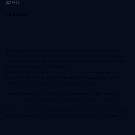
2217966
3880,00
р.
Добавить в корзину
Чтобы играть в эту игру на PS5, возможно, потребуется обновить системное
программное обеспечение. Хотя эта игра поддерживается на PS5, некоторые
функции, доступные в PS4, могут отсутствовать. Более подробная информация
приведена на странице PlayStation.com/bc.
Metro Exodus – это эффектный шутер с захватывающим сюжетом. 4A Games
совместили напряженные сражения, исследования и пугающую атмосферу,
создав один из самых убедительных игровых миров в истории.
Оставьте позади руины московского метро и отправьтесь в путешествие по
постапокалиптическим землям России в лучшем приключении в серии Metro.
Вас ждут дикие земли России, нелинейные уровни и сюжет по мотивам романов
Дмитрия Глуховского. Испытайте на себе весну, лето, осень и ужасы ядерной
зимы.