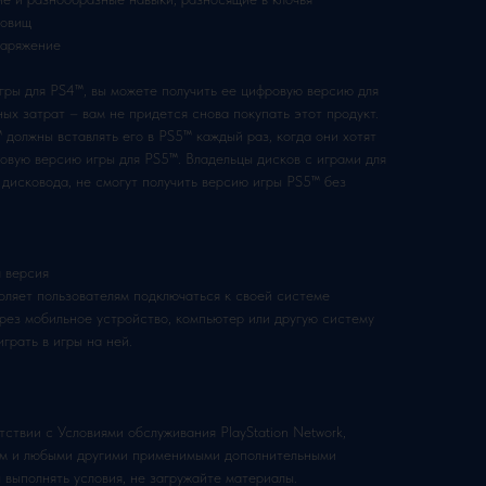
довищ
наряжение
игры для PS4™, вы можете получить ее цифровую версию для
ых затрат – вам не придется снова покупать этот продукт.
 должны вставлять его в PS5™ каждый раз, когда они хотят
овую версию игры для PS5™. Владельцы дисков с играми для
 дисковода, не смогут получить версию игры PS5™ без
 версия
оляет пользователям подключаться к своей системе
через мобильное устройство, компьютер или другую систему
играть в игры на ней.
тствии с Условиями обслуживания PlayStation Network,
мм и любыми другими применимыми дополнительными
 выполнять условия, не загружайте материалы.