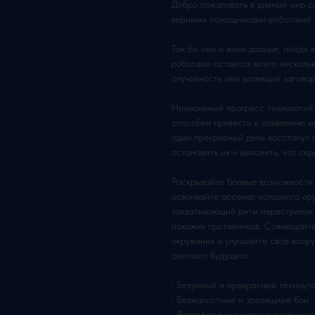
Добро пожаловать в дивный мир со
верными помощниками-роботами!
Так бы они и жили дальше, пойди 
роботами остаётся всего несколько
случайность или зловещий заговор
Неумолимый прогресс технологий
способен привести к появлению м
один прекрасный день восстанут п
остановить их и выяснить, что скр
Раскрывайте боевые возможности 
осваивайте арсенал холодного ор
захватывающий ритм перестрелок 
похожих противников. Совмещайте
окружения и улучшайте своё воор
светлого будущего.
• Безумный и прекрасный техноут
• Безжалостные и зрелищные бои
• Ретрофутуристическое вооружен