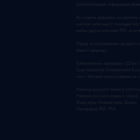
Дополнительная информация приве
Вы можете загружать эти данные и
учетной записьью (с помощью нас
любых других консолях PS5, если в
Перед использованием продукта 
вашего здоровья.
Библиотечные программы ©Sony Int
Sony Interactive Entertainment E
текст Условий использования см. на
Наличие русского языка в субтитр
Наличие русского языка в голосе:
Жанр игры: Ролевая игра, Экшен
Платформа: PS5, PS4