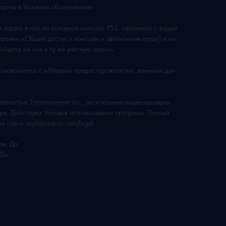
дена в Условиях обслуживания.
 играть в них на основной консоли PS5, связанной с вашей
тройки «Общий доступ к консоли и автономная игра») и на
ойдете на них в ту же учетную запись.
ознакомьтесь с «Мерами предосторожности», важными для
eractive Entertainment Inc., эксклюзивно лицензированы
urope. Действуют Условия использования программ. Полный
 сайте ru.playstation.com/legal.
ах: Да
 Да