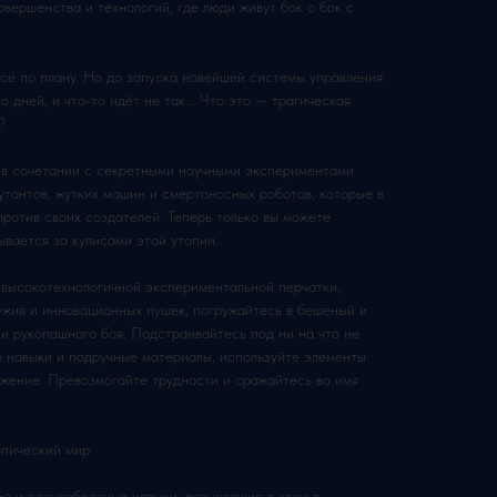
вершенства и технологий, где люди живут бок о бок с
всё по плану. Но до запуска новейшей системы управления
 дней, и что-то идёт не так... Что это — трагическая
?
 в сочетании с секретными научными экспериментами
утантов, жутких машин и смертоносных роботов, которые в
ротив своих создателей. Теперь только вы можете
ывается за кулисами этой утопии.
высокотехнологичной экспериментальной перчатки,
ужия и инновационных пушек, погружайтесь в бешеный и
и рукопашного боя. Подстраивайтесь под ни на что не
 навыки и подручные материалы, используйте элементы
ужение. Превозмогайте трудности и сражайтесь во имя
опический мир
ие и разнообразные навыки, разносящие в клочья