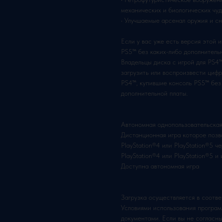
механических и биологических чу
• Улучшаемые арсенал оружия и с
Если у вас уже есть версия этой 
PS5™ без каких-либо дополнительн
Владельцы диска с игрой для PS4™
загрузить или воспроизвести цифр
PS4™, купившие консоль PS5™ без
дополнительной платы.
Автономная однопользовательская
Дистанционная игра которое позв
PlayStation®4 или PlayStation®5 
PlayStation®4 или PlayStation®5 и 
Доступна автономная игра
Загрузка осуществляется в соотве
Условиями использования програ
документами. Если вы не согласны