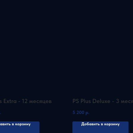
s Extra - 12 месяцев
PS Plus Deluxe - 3 мес
.
5 200
р.
авить в корзину
Добавить в корзину