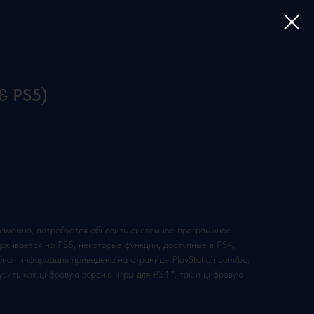
& PS5)
возможно, потребуется обновить системное программное
рживается на PS5, некоторые функции, доступные в PS4,
бная информация приведена на странице PlayStation.com/bc.
узить как цифровую версию игры для PS4™, так и цифровую