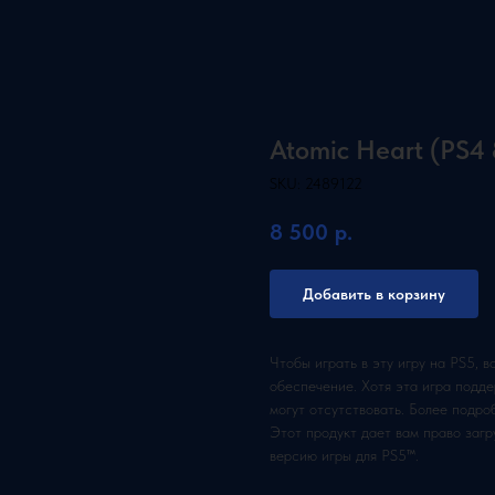
Atomic Heart (PS4 
SKU:
2489122
8 500
р.
Добавить в корзину
Чтобы играть в эту игру на PS5, 
обеспечение. Хотя эта игра подде
могут отсутствовать. Более подро
Этот продукт дает вам право загр
версию игры для PS5™.