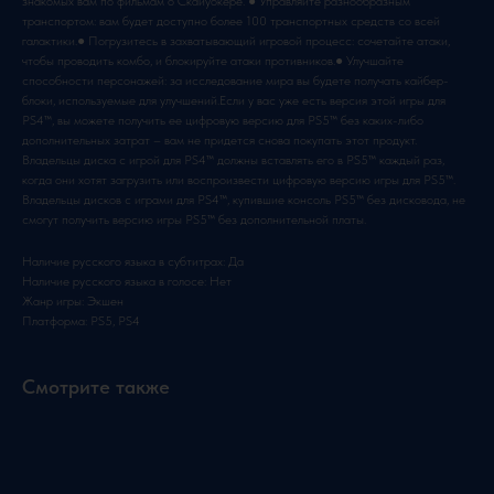
знакомых вам по фильмам о Скайуокере. ● Управляйте разнообразным
транспортом: вам будет доступно более 100 транспортных средств со всей
галактики.● Погрузитесь в захватывающий игровой процесс: сочетайте атаки,
чтобы проводить комбо, и блокируйте атаки противников.● Улучшайте
способности персонажей: за исследование мира вы будете получать кайбер-
блоки, используемые для улучшений.Если у вас уже есть версия этой игры для
PS4™, вы можете получить ее цифровую версию для PS5™ без каких-либо
дополнительных затрат – вам не придется снова покупать этот продукт.
Владельцы диска с игрой для PS4™ должны вставлять его в PS5™ каждый раз,
когда они хотят загрузить или воспроизвести цифровую версию игры для PS5™.
Владельцы дисков с играми для PS4™, купившие консоль PS5™ без дисковода, не
смогут получить версию игры PS5™ без дополнительной платы.
Наличие русского языка в субтитрах: Да
Наличие русского языка в голосе: Нет
Жанр игры: Экшен
Платформа: PS5, PS4
Смотрите также