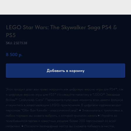
LEGO Star Wars: The Skywalker Saga PS4 &
PS5
SKU:
2327538
8 500
р.
Добавить в корзину
Этот продукт дает вам право загрузить как цифровую версию игры для PS4™, так
и цифровую версию игры для PS5™.Исследуйте галактику в "LEGO® Звёздные
Войны™: Скайуокер. Сага". Переживите культовые моменты всех девяти фильмов
и окунитесь в захватывающие LEGO-приключения. В цифровое издание входит
персонаж "Оби-Ван Кеноби - классический вид". ● Знакомьтесь с трилогиями в
любом порядке: вы можете выбрать, с которой трилогии начать.● Играйте за
полюбившихся героев и известных злодеев: более 300 персонажей со всей
галактики. ● Посетите легендарные места: вы сможете побывать в местах,