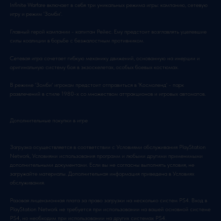
Infinite Warfare включает в себя три уникальных режима игры: кампанию, cетевую
игру и режим 'Зомби'.
Главный герой кампании - капитан Рейес. Ему предстоит возглавлять уцелевшие
силы коалиции в борьбе с безжалостным противником.
Сетевая игра сочетает гибкую механику движений, основанную на инерции и
оригинальную систему боя в экзоскелетах, особых боевых костюмах.
В режиме 'Зомби' игрокам предстоит отправиться в 'Космоленд' - парк
развлечений в стиле 1980-х со множеством аттракционов и игровых автоматов.
Дополнительные покупки в игре
Загрузка осуществляется в соответствии с Условиями обслуживания PlayStation
Network, Условиями использования программ и любыми другими применимыми
дополнительными документами. Если вы не согласны выполнять условия, не
загружайте материалы. Дополнительная информация приведена в Условиях
обслуживания.
Разовая лицензионная плата за право загрузки на несколько систем PS4. Вход в
PlayStation Network не требуется при использовании на вашей основной системе
PS4, но необходим при использовании на других системах PS4.