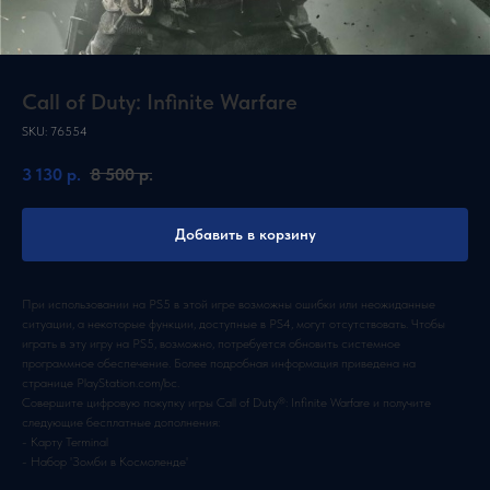
Call of Duty: Infinite Warfare
SKU:
76554
3 130
р.
8 500
р.
Добавить в корзину
При использовании на PS5 в этой игре возможны ошибки или неожиданные
ситуации, а некоторые функции, доступные в PS4, могут отсутствовать. Чтобы
играть в эту игру на PS5, возможно, потребуется обновить системное
программное обеспечение. Более подробная информация приведена на
странице PlayStation.com/bc.
Совершите цифровую покупку игры Call of Duty®: Infinite Warfare и получите
следующие бесплатные дополнения:
- Карту Terminal
- Набор 'Зомби в Космоленде'